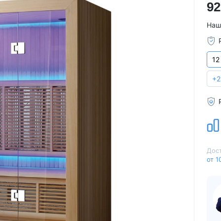
92
Для семьи
Arctic Spa
Для вечеринок
Sunrans
Наш
Профессиональные
Viking Spa
Спортивные
Allseas Spa
12
Бассейны для глэмпингов
Fiinn
Vita Spa
+2
Страна производитель
American Whirlpool
Из Австралии
Treesse
Из Италии
Coast Spas
США
Bellagio
Из Германии
Villeroy & Boch
Дост
Из Китая
Wellis
от 1
Из Канады
Jazzi Pool
Из Венгрии
JNJ Spas
Из Чехии
Sundance Spas
Из Испании
Yokozuna