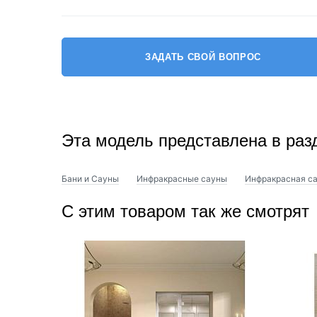
ЗАДАТЬ СВОЙ ВОПРОС
В саунах
MEXDA
используются не только стабильные 
для сауны, такие как
Harvia
и
SAWO
. Эти печи обеспе
в сауне комфортной и безопасной.
Эта модель представлена в раз
Бани и Сауны
Инфракрасные сауны
Инфракрасная са
С этим товаром так же смотрят