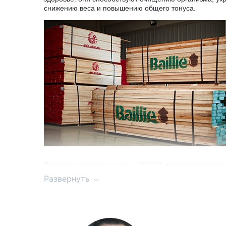
снижению веса и повышению общего тонуса.
Высококачественные сауны
MEXDA
производятся искл
используемое в производстве, импортируется из-за г
Развернуть
отбор по цвету, текстуре, отсутствию сучков и други
долговечность.