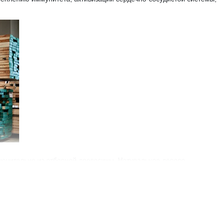
ючительно из отборной древесины. Натуральное дерево,
раницы. Это древесина высшего сорта, которая проходит строгий
м параметрам, чтобы обеспечить безупречный внешний вид и