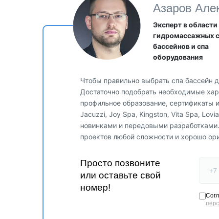
Азаров Але
Эксперт в области
гидромассажных 
бассейнов и спа
оборудования
Чтобы правильно выбрать спа бассейн д
Достаточно подобрать необходимые хара
профильное образование, сертификаты 
Jacuzzi, Joy Spa, Kingston, Vita Spa, Lo
новинками и передовыми разработками
Внутри сауны установлено современное светодиодное
проектов любой сложности и хорошо ор
освещения можно легко изменить на красный, зеленый
интерьера.
Просто позвоните
или оставьте свой
номер!
Согл
пер