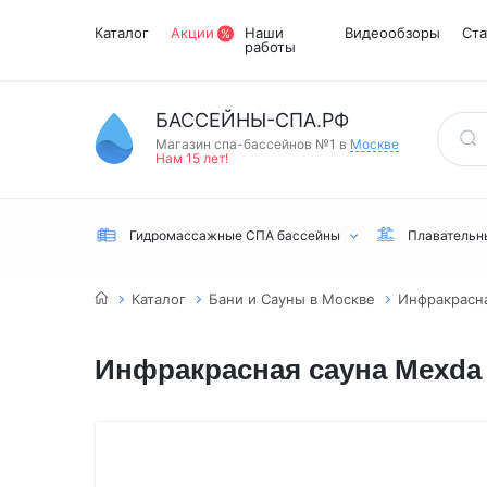
Каталог
Акции
Наши
Видеообзоры
Ста
работы
БАССЕЙНЫ-СПА.РФ
Магазин спа-бассейнов №1 в
Москве
Нам 15 лет!
Гидромассажные СПА бассейны
Плавательн
Каталог
Бани и Сауны в Москве
Инфракрасна
Инфракрасная сауна Mexda 
Встраиваемые
Инфракрасные
Турецкий хамам
Переливные
сауны