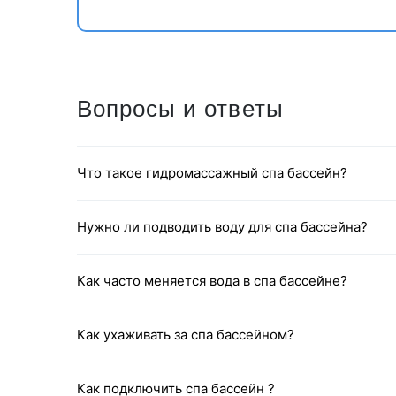
Вопросы и ответы
Компания
MEXDA
предлагает клиентам многофункцио
Что такое гидромассажный спа бассейн?
моделей оснащены
Bluetooth
,
USB
и
FM-радио
, что 
помощью системы управления можно регулировать те
создавая идеальные условия для релаксации.
Нужно ли подводить воду для спа бассейна?
Как часто меняется вода в спа бассейне?
Как ухаживать за спа бассейном?
Как подключить спа бассейн ?