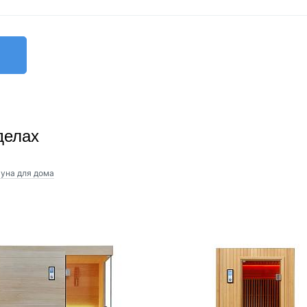
и надежные печи китайских брендов, но и всемирно известные печ
чивают равномерный нагрев и долговечность, делая каждую минуту
делах
уна для дома