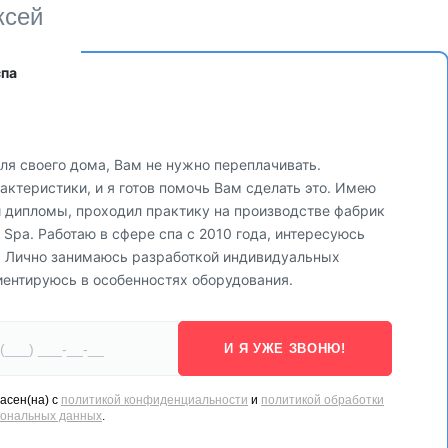
ксей
спа
ля своего дома, Вам не нужно переплачивать.
ктеристики, и я готов помочь Вам сделать это. Имею
и дипломы, проходил практику на производстве фабрик
via Spa. Работаю в сфере спа с 2010 года, интересуюсь
. Лично занимаюсь разработкой индивидуальных
 освещение, которое позволяет создать уютную атмосферу. Цвет
иентируюсь в особенностях оборудования.
, синий или градиентный, чтобы подчеркнуть настроение и стиль
И Я УЖЕ ЗВОНЮ!
асен(на) с
политикой конфиденциальности
и
политикой обработки
сональных данных
.