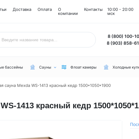
тьи
Доставка
Оплата
О
Контакты
10:00 - 20:00
компании
мск
8 (800) 100-1
8 (903) 858-6
ые бассейны
Сауны
Флоат камеры
Холодные куп
я сауна Mexda WS-1413 красный кедр 1500*1050*1900
Назначение
Комнаты
Бренд
WS-1413 красный кедр 1500*1050*1
Уличные
Снежные комнаты
NordicSpa
Для дачи
Соляные комнаты
Lovia Spa
Для бани или сауны
Joy Spa
Пос
Для коммерческого пользования
MEXDA
Для зимы
Jacuzzi