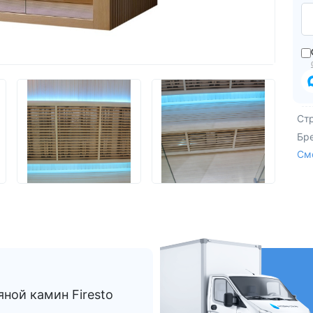
Из Европы
AquaVita
Endless Pool
Bigeer
Ст
Бр
См
ной камин Firesto