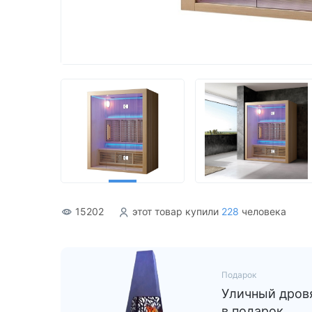
Акриловые
15202
этот товар купили
228
человека
Подарок
Уличный дровя
в подарок