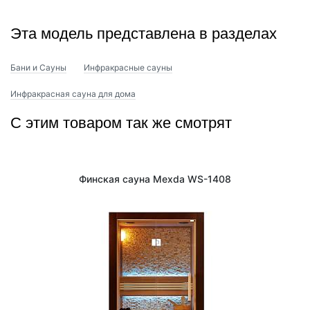
пространство сауны природной свежестью и теплом. Сауна
WS-1414
станет настоящим украшением вашего дома или
спа-зоны, подчеркивая ваш изысканный вкус и заботу о
Эта модель представлена в разделах
здоровье. Благодаря своей элегантности и функциональности,
эта модель идеально впишется в любой интерьер, создавая
атмосферу роскоши и комфорта.
Бани и Сауны
Инфракрасные сауны
Инфракрасная сауна для дома
С этим товаром так же смотрят
Финская сауна Mexda WS-1408