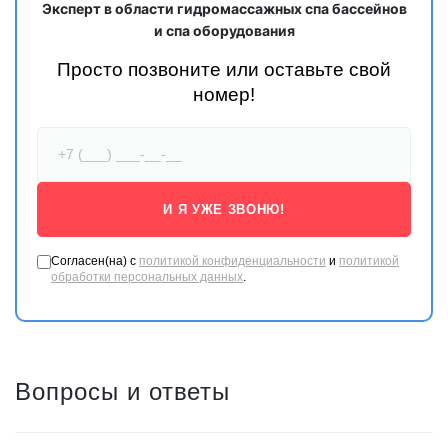
Эксперт в области гидромассажных спа бассейнов
и спа оборудования
В сауне
MEXDA
, помимо стабильной высококачественной печи
Просто позвоните или оставьте свой
для сауны китайских брендов, также используются известные
номер!
зарубежные печи для сауны, такие как
Harvia
,
SAWO
и др. Эти
печи обеспечивают равномерный нагрев и долговечность.
И Я УЖЕ ЗВОНЮ!
Согласен(на) с
политикой конфиденциальности
и
политикой
обработки персональных данных
.
Вопросы и ответы
Многие модели саун
MEXDA
оснащены набором для сауны. В