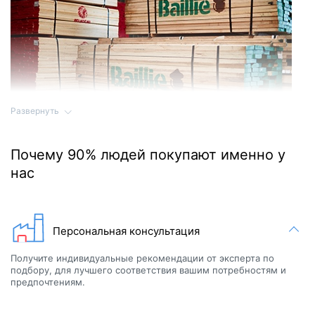
Развернуть
Высококачественные сауны производятся только из
Почему 90% людей покупают именно у
высококачественной древесины. Натуральное дерево,
нас
используемое в производстве сауны, импортируется из-за
границы. Это древесина высшего сорта, которая проходит
строгий отбор по цвету, сучкам, линиям и т. д.
Персональная консультация
Получите индивидуальные рекомендации от эксперта по
подбору, для лучшего соответствия вашим потребностям и
предпочтениям.