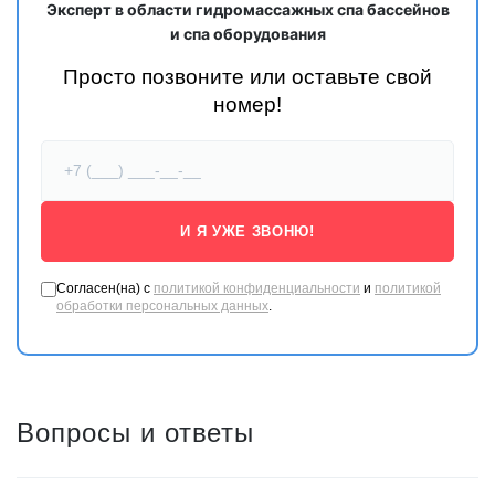
Эксперт в области гидромассажных спа бассейнов
и спа оборудования
В сауне
MEXDA
, помимо стабильной высококачественной печи
Просто позвоните или оставьте свой
для сауны китайских брендов, также используются известные
номер!
зарубежные печи для сауны, такие как
Harvia
,
SAWO
и др. Эти
печи обеспечивают равномерный нагрев и долговечность.
И Я УЖЕ ЗВОНЮ!
Согласен(на) с
политикой конфиденциальности
и
политикой
обработки персональных данных
.
Вопросы и ответы
Многие модели саун
MEXDA
оснащены набором для сауны. В