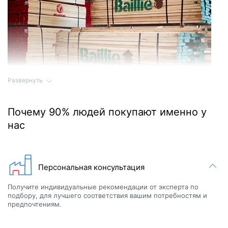
Развернуть
Высококачественные сауны производятся только из
Почему 90% людей покупают именно у
высококачественной древесины. Натуральное дерево,
нас
используемое в производстве сауны, импортируется из-за
границы. Это древесина высшего сорта, которая проходит
строгий отбор по цвету, сучкам, линиям и т. д.
Персональная консультация
Получите индивидуальные рекомендации от эксперта по
подбору, для лучшего соответствия вашим потребностям и
предпочтениям.