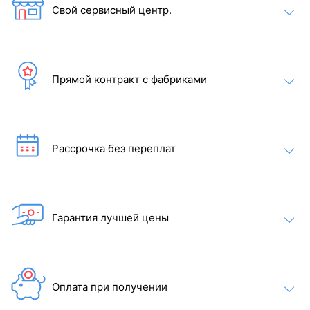
Свой сервисный центр.
электрическая печь с парогенератором Tylo Combi Compact
4 (позволяет использовать парильное помещение как для
традиционной сауны, так и для русской бани);
электрическая печь для сауны Tylo Compact 2/4
(предназначена для традиционной сауны).
Прямой контракт с фабриками
В комплекте:
Теплоизолированные секции стен и потолка
Секции дверей
Душевой модуль со смесителем
Парогенератор
Рассрочка без переплат
Сауна с панелями и лавками
Обшивка из осины и термообработанного ясеня (тёмная)
Освещение душевой
Подсветка гигро-/термометра
Напольный алюминиевый каркас
Угловые и потолочные рейки
Гарантия лучшей цены
Монтажные детали и клапаны
Оплата при получении