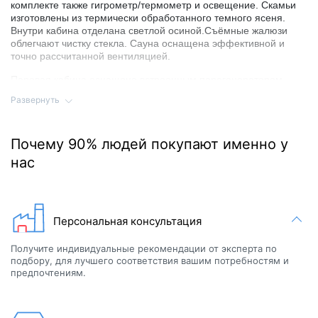
комплекте также гигрометр/термометр и освещение. Скамьи
изготовлены из термически обработанного темного ясеня.
Внутри кабина отделана светлой осиной.Съёмные жалюзи
облегчают чистку стекла. Сауна оснащена эффективной и
точно рассчитанной вентиляцией.
Паровая кабина оснащена встроенным парогенератором
(максимальная мощность 4,5 кВт), душевым модулем со
Развернуть
смесителем и табуретом.
В данной компановке:
Почему 90% людей покупают именно у
У сауны: прозрачное стекло спереди и с боковой наружной
нас
стороны
У паровой кабины: прозрачное стекло спереди и белая
пластиковая стена с боковой наружной стороны.
Сборка профилей кабины осуществляется без винтов.
Персональная консультация
Профили соединяются между собой защелкиваясь. Плавная
состыковка элементов и отсутствие видимого крепежа
Получите индивидуальные рекомендации от эксперта по
предоставляют не только визуальное преимущество, но и
подбору, для лучшего соответствия вашим потребностям и
удобный доступ при уборке кабины. Прочная конструкция,
предпочтениям.
стойкая к деформациям под воздействием тепла и холода.
Оптимальным выбором для установки в кабину сауны будет
одна из двух электрических печей: