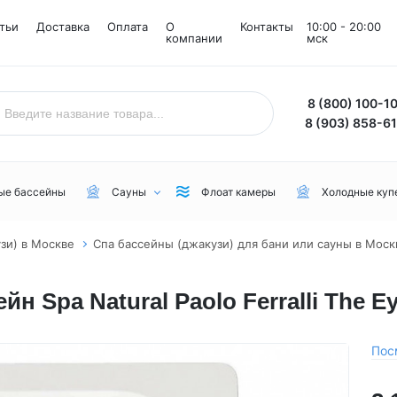
тьи
Доставка
Оплата
О
Контакты
10:00 - 20:00
компании
мск
8 (800) 100-1
8 (903) 858-6
ые бассейны
Сауны
Флоат камеры
Холодные куп
зи) в Москве
Спа бассейны (джакузи) для бани или сауны в Моск
Назначение
Комнаты
Бренд
Spa Natural Paolo Ferralli The Ey
Уличные
Снежные комнаты
NordicSpa
Для дачи
Соляные комнаты
Lovia Spa
Для бани или сауны
Joy Spa
Пос
Для коммерческого пользования
MEXDA
Для зимы
Jacuzzi