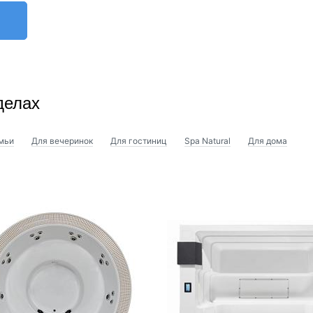
делах
мьи
Для вечеринок
Для гостиниц
Spa Natural
Для дома