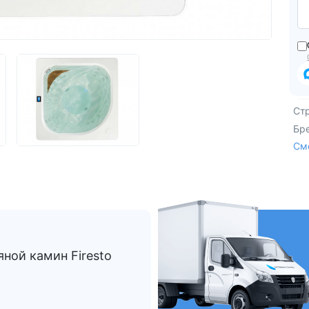
Из Европы
AquaVita
Endless Pool
Bigeer
Ст
Бр
См
ной камин Firesto