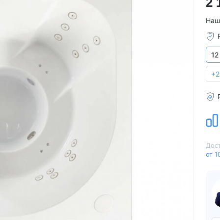
2 
Для семьи
Arctic Spa
Наш
Для вечеринок
Sunrans
Профессиональные
Viking Spa
Спортивные
Allseas Spa
12
Бассейны для глэмпингов
Fiinn
+2
Vita Spa
Страна производитель
American Whirlpool
Из Австралии
Treesse
Из Италии
Coast Spas
США
Bellagio
Из Германии
Villeroy & Boch
Дост
от 1
Из Китая
Wellis
Из Канады
Jazzi Pool
Из Венгрии
JNJ Spas
Из Чехии
Sundance Spas
Из Испании
Yokozuna