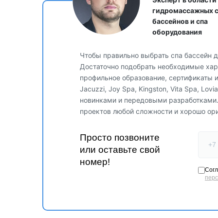
Комплектация:
гидромассажных 
Термоизолирующая крышка
бассейнов и спа
Преимущества модели:
оборудования
Идеальная круглая форма для гармоничного масс
32 массажные форсунки для комплексного воздейс
Чтобы правильно выбрать спа бассейн д
Премиальное оборудование Balboa (США)
Эксклюзивный дизайн облицовки Wave
Достаточно подобрать необходимые хара
Антискользящее покрытие ступени (EVA)
профильное образование, сертификаты 
Энергоэффективная конструкция
Jacuzzi, Joy Spa, Kingston, Vita Spa, Lo
Итальянское качество и эргономика
Paolo Ferralli The Eye Plus - это синтез совершенн
новинками и передовыми разработками
релаксации.
проектов любой сложности и хорошо ор
Просто позвоните
или оставьте свой
номер!
Согл
пер