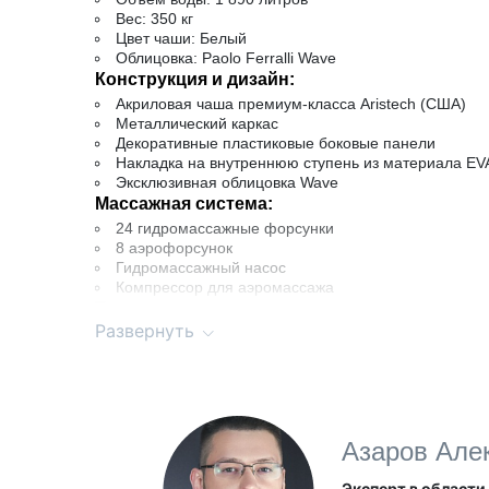
Вес:
350 кг
Цвет чаши:
Белый
Облицовка:
Paolo Ferralli Wave
Конструкция и дизайн:
Акриловая чаша премиум-класса Aristech (США)
Металлический каркас
Декоративные пластиковые боковые панели
Накладка на внутреннюю ступень из материала EV
Эксклюзивная облицовка Wave
Массажная система:
24 гидромассажные форсунки
8 аэрофорсунок
Гидромассажный насос
Компрессор для аэромассажа
Технологическое оснащение:
Развернуть
Циркуляционный насос
Электронагреватель 3 кВт Balboa (США)
Озонатор для очистки воды
Система рециркуляции с картридж-фильтром
Управление:
Панель управления Balboa Spa Touch 3
Азаров Але
Освещение:
2 подводных светодиодных фонаря
Эксперт в области