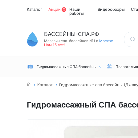
Каталог
Акции
Наши
Видеообзоры
Ста
работы
БАССЕЙНЫ-СПА.РФ
Магазин спа-бассейнов №1 в
Москве
Нам 15 лет!
Гидромассажные СПА бассейны
Плавательн
Каталог
Гидромассажные спа бассейны (Джаку
Гидромассажный СПА бассейн 
Встраиваемые
Инфракрасные
Турецкий хамам
Переливные
сауны