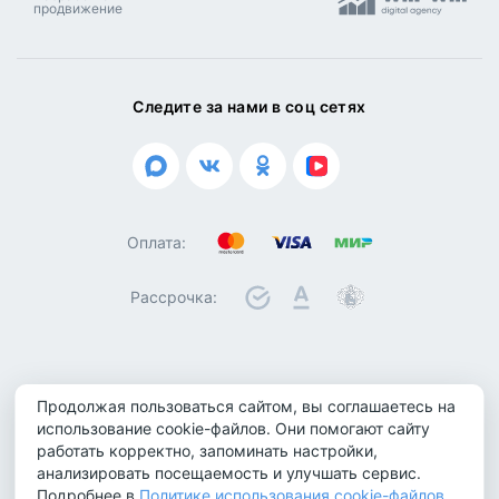
продвижение
Следите за нами в соц сетях
Оплата:
Рассрочка:
© 2026 ООО "Биотроника". Все права защищены
Продолжая пользоваться сайтом, вы соглашаетесь на
Политика конфиденциальности
использование cookie-файлов. Они помогают сайту
Политика обработки персональных данных
работать корректно, запоминать настройки,
анализировать посещаемость и улучшать сервис.
Политика использования cookie-файлов
Подробнее в
Политике использования cookie-файлов
.