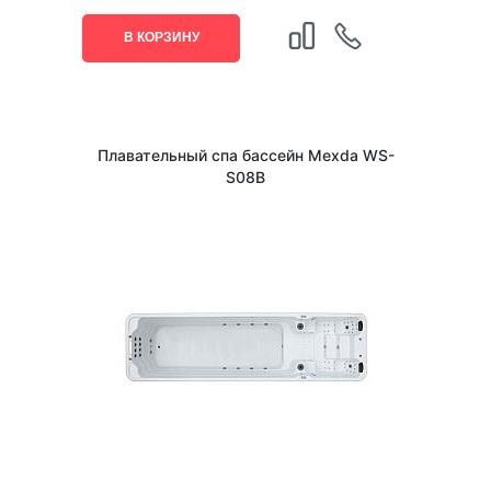
В КОРЗИНУ
Плавательный спа бассейн Mexda WS-
S08В
1
/
3