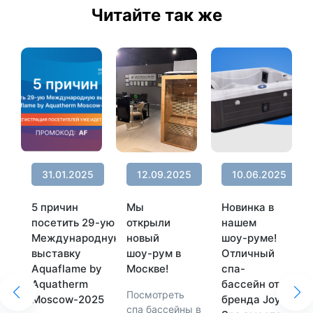
Читайте так же
31.01.2025
12.09.2025
10.06.2025
5 причин
Мы
Новинка в
посетить 29-ую
открыли
нашем
Международную
новый
шоу-руме!
выставку
шоу-рум в
Отличный
Aquaflame by
Москве!
спа-
Aquatherm
бассейн от
Посмотреть
Moscow-2025
бренда Joy
спа бассейны в