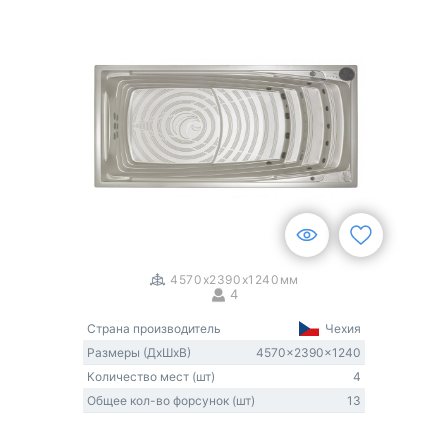
1
/
3
4570x2390x1240мм
4
Страна производитель
Чехия
Размеры (ДxШxВ)
4570x2390x1240
Количество мест (шт)
4
Общее кол-во форсунок (шт)
13