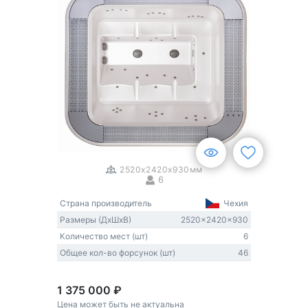
1
/
3
2520x2420x930мм
6
Страна производитель
Чехия
Размеры (ДxШxВ)
2520x2420x930
Количество мест (шт)
6
Общее кол-во форсунок (шт)
46
1 375 000 ₽
Цена может быть не актуальна