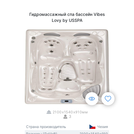
Гидромассажный спа бассейн Vibes
Lovy by USSPA
1
/
3
2100x1540x910мм
3
Страна производитель
Чехия
Размеры (ДxШxВ)
2100x1540x910