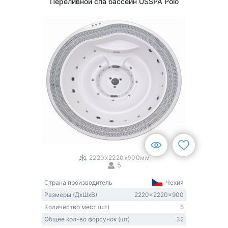
Переливной спа бассейн USSPA Polo
1
/
3
2220x2220x900мм
5
Страна производитель
Чехия
Размеры (ДxШxВ)
2220x2220x900
Количество мест (шт)
5
Общее кол-во форсунок (шт)
32