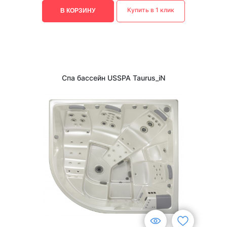
Купить в 1 клик
В КОРЗИНУ
Спа бассейн USSPA Taurus_iN
1
/
3