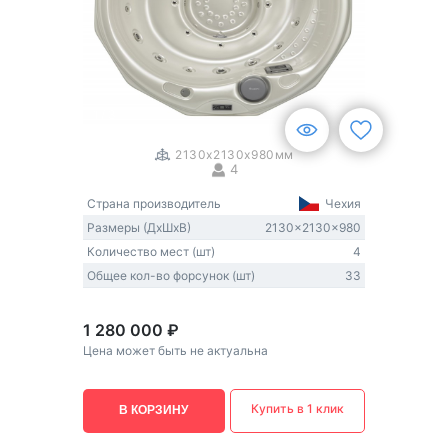
1
/
3
2130x2130x980мм
4
Страна производитель
Чехия
Размеры (ДxШxВ)
2130x2130x980
Количество мест (шт)
4
Общее кол-во форсунок (шт)
33
1 280 000 ₽
Цена может быть не актуальна
Купить в 1 клик
В КОРЗИНУ