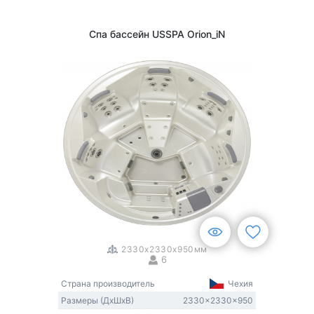
Спа бассейн USSPA Orion_iN
1
/
3
2330x2330x950мм
6
Страна производитель
Чехия
Размеры (ДxШxВ)
2330x2330x950