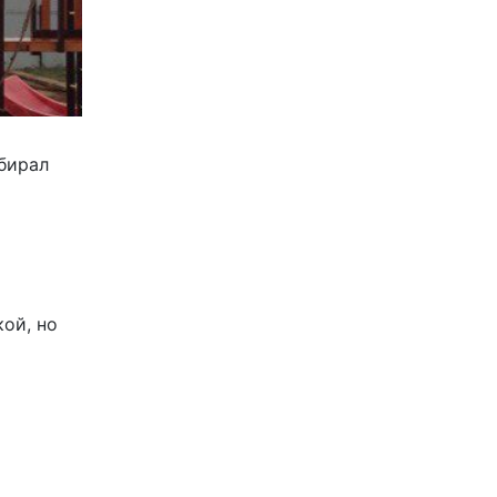
ыбирал
ой, но