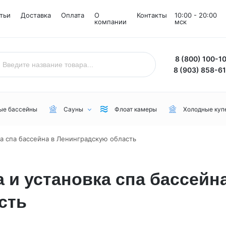
тьи
Доставка
Оплата
О
Контакты
10:00 - 20:00
компании
мск
8 (800) 100-1
8 (903) 858-6
ые бассейны
Сауны
Флоат камеры
Холодные куп
а спа бассейна в Ленинградскую область
Назначение
Комнаты
Бренд
Уличные
Снежные комнаты
NordicSpa
 и установка спа бассейн
Для дачи
Соляные комнаты
Lovia Spa
сть
Для бани или сауны
Joy Spa
Для коммерческого пользования
MEXDA
Для зимы
Jacuzzi