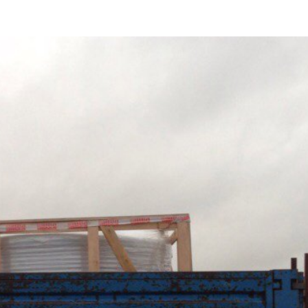
Для семьи
Arctic Spa
Для вечеринок
Sunrans
Профессиональные
Viking Spa
Спортивные
Allseas Spa
Бассейны для глэмпингов
Fiinn
Vita Spa
Страна производитель
American Whirlpool
Из Австралии
Treesse
Из Италии
Coast Spas
США
Bellagio
Из Германии
Villeroy & Boch
Из Китая
Wellis
Из Канады
Jazzi Pool
Из Венгрии
JNJ Spas
Из Чехии
Sundance Spas
Из Испании
Yokozuna