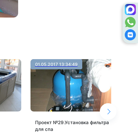
01.05.2017 13:34:49
05.
а
Проект №29.Установка фильтра
Про
для спа
спа