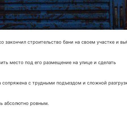
Из Европы
AquaVita
Endless Pool
Bigeer
ко закончил строительство бани на своем участке и в
ить место под его размещение на улице и сделать
а сопряжена с трудными подъездом и сложной разгрузк
ть абсолютно ровным.