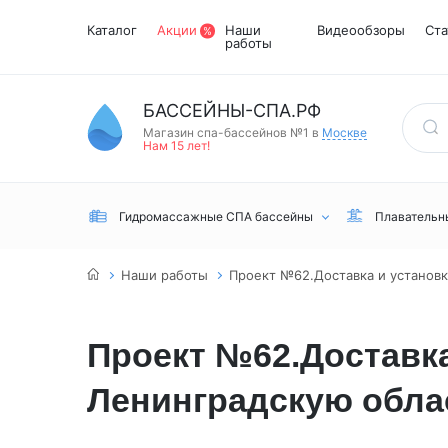
Каталог
Акции
Наши
Видеообзоры
Ста
работы
БАССЕЙНЫ-СПА.РФ
Магазин спа-бассейнов №1 в
Москве
Нам 15 лет!
Гидромассажные СПА бассейны
Плавательн
Наши работы
Проект №62.Доставка и установк
Проект №62.Доставка
Ленинградскую обла
Встраиваемые
Инфракрасные
Турецкий хамам
Переливные
сауны