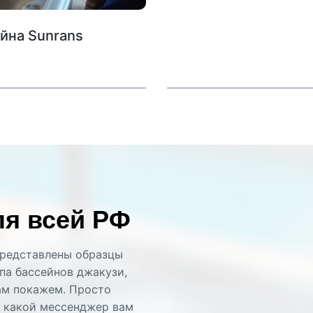
йна Sunrans
ля всей РФ
представлены образцы
па бассейнов джакузи,
ам покажем. Просто
з какой мессенджер вам