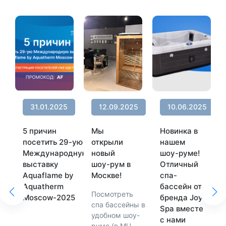
31.01.2025
12.09.2025
10.06.2025
5 причин
Мы
Новинка в
посетить 29-ую
открыли
нашем
Международную
новый
шоу-руме!
выставку
шоу-рум в
Отличный
Aquaflame by
Москве!
спа-
Aquatherm
бассейн от
Посмотреть
Moscow-2025
бренда Joy
спа бассейны в
Spa вместе
удобном шоу-
с нами
руме (в МЦ