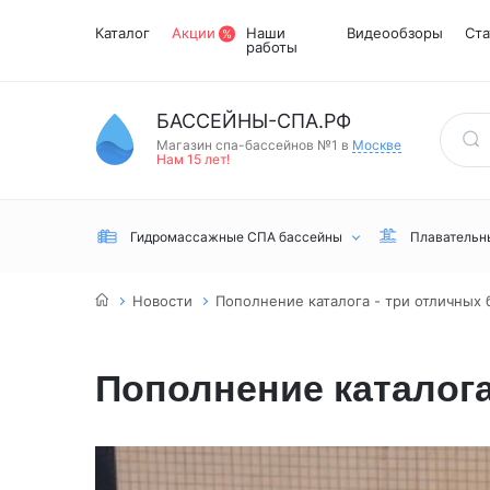
Каталог
Акции
Наши
Видеообзоры
Ста
работы
БАССЕЙНЫ-СПА.РФ
Магазин спа-бассейнов №1 в
Москве
Нам 15 лет!
Гидромассажные СПА бассейны
Плавательн
Новости
Пополнение каталога - три отличных 
Пополнение каталога
Встраиваемые
Инфракрасные
Турецкий хамам
Переливные
сауны