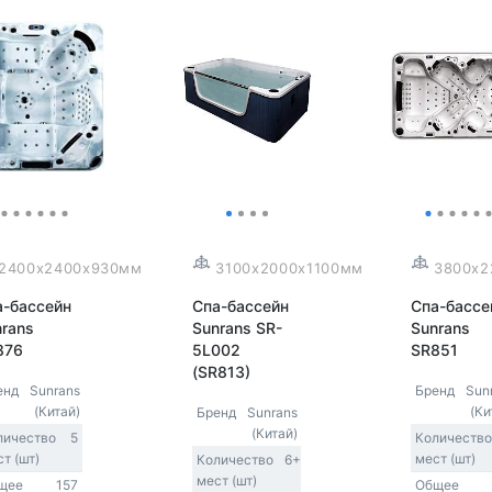
2400x2400x930мм
3100x2000x1100мм
3800x2
а-бассейн
Спа-бассейн
Спа-бассе
nrans
Sunrans SR-
Sunrans
876
5L002
SR851
(SR813)
енд
Sunrans
Бренд
Sun
(Китай)
(Ки
Бренд
Sunrans
(Китай)
личество
5
Количество
т (шт)
мест (шт)
Количество
6+
мест (шт)
щее
157
Общее