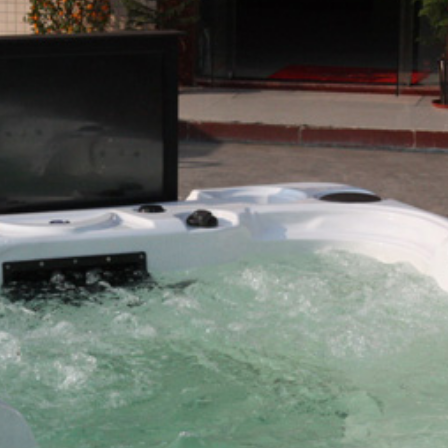
Для семьи
Arctic Spa
Для вечеринок
Sunrans
Профессиональные
Viking Spa
Спортивные
Allseas Spa
Бассейны для глэмпингов
Fiinn
Vita Spa
Страна производитель
American Whirlpool
Из Австралии
Treesse
Из Италии
Coast Spas
США
Bellagio
Из Германии
Villeroy & Boch
Из Китая
Wellis
Из Канады
Jazzi Pool
Из Венгрии
JNJ Spas
Из Чехии
Sundance Spas
Из Испании
Yokozuna