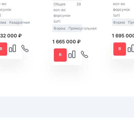
л-во
кол-во
Общее
29
рсунок
форсунок
кол-во
)
(шт)
форсунок
(шт)
рма
Квадратная
Форма
Пр
Форма
Прямоугольная
432 000 ₽
1 695 00
1 665 000 ₽
В
В
В
КОРЗИНУ
КОРЗИНУ
КОРЗИНУ