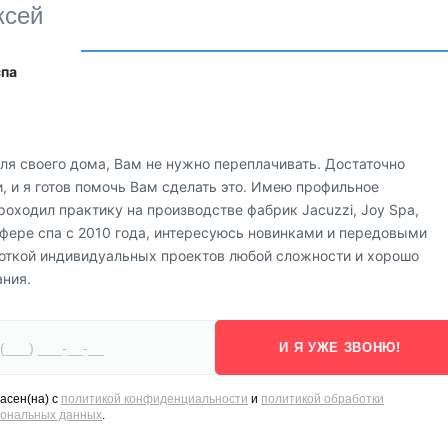
ксей
спа
ля своего дома, Вам не нужно переплачивать. Достаточно
 и я готов помочь Вам сделать это. Имею профильное
роходил практику на производстве фабрик Jacuzzi, Joy Spa,
в сфере спа с 2010 года, интересуюсь новинками и передовыми
откой индивидуальных проектов любой сложности и хорошо
ания.
И Я УЖЕ ЗВОНЮ!
асен(на) с
политикой конфиденциальности
и
политикой обработки
сональных данных
.