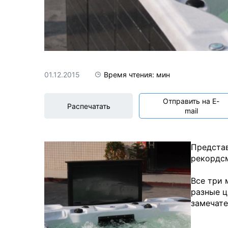
Акриловые
01.12.2015
Время чтения: мин
Отправить на E-
Распечатать
mail
Представ
рекордсм
Все три 
разные ц
замечате