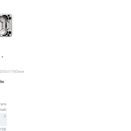
200x1160мм
йн
rans
тай)
7
158