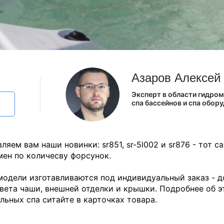
Из Европы
AquaVita
Endless Pool
Bigeer
Азаров Алексей
Эксперт в области гидро
спа бассейнов и спа обор
ляем вам наши новинки: sr851, sr-5l002 и sr876 - тот с
ен по количесву форсунок.
модели изготавливаются под индивидуальный заказ - 
вета чаши, внешней отделки и крышки. Подробнее об э
льных спа ситайте в карточках товара.