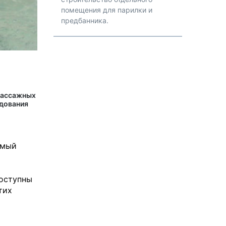
помещения для парилки и
предбанника.
массажных
удования
амый
доступны
тих