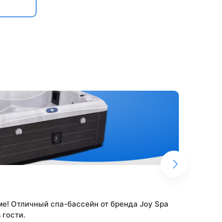
29.
е! Отличный спа-бассейн от бренда Joy Spa
Спа-б
 гости.
качес