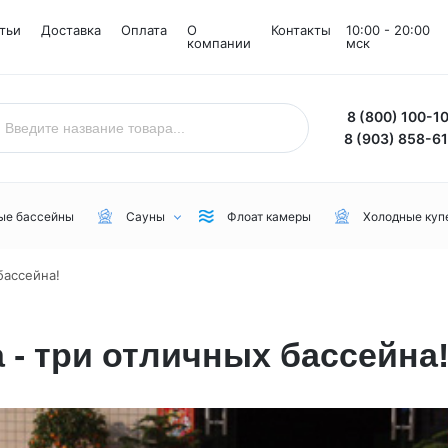
тьи
Доставка
Оплата
О
Контакты
10:00 - 20:00
компании
мск
8 (800) 100-1
8 (903) 858-6
ые бассейны
Сауны
Флоат камеры
Холодные куп
бассейна!
Назначение
Комнаты
Бренд
Уличные
Снежные комнаты
NordicSpa
 - три отличных бассейна
Для дачи
Соляные комнаты
Lovia Spa
Для бани или сауны
Joy Spa
Для коммерческого пользования
MEXDA
Для зимы
Jacuzzi