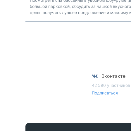
Посмотреть спа бассейны в удобном шоу-руме (в
большой парковкой, обсудить за чашкой вкусног
цены, получить лучшее предложение и максиму
Вконтакте
42 590 участников
Подписаться