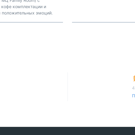
 МЦ Family Room) с
о кофе комплектации и
м положительных эмоций.
4
П