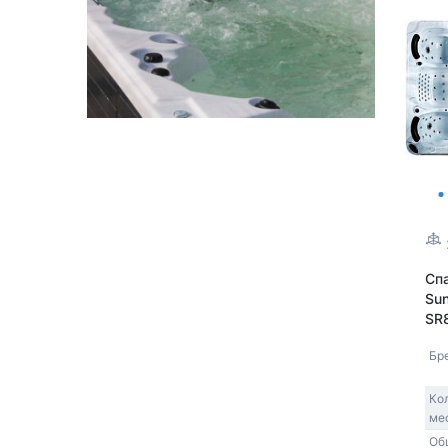
Сп
Su
SR
Бр
Ко
мес
Об