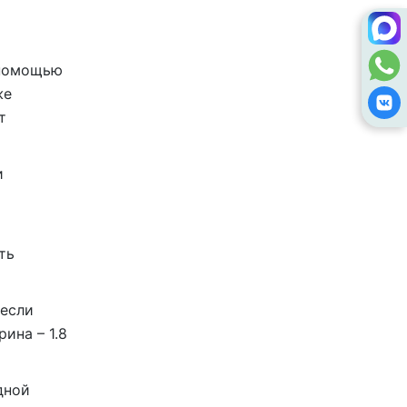
 помощью
же
т
и
ть
 если
ина – 1.8
дной