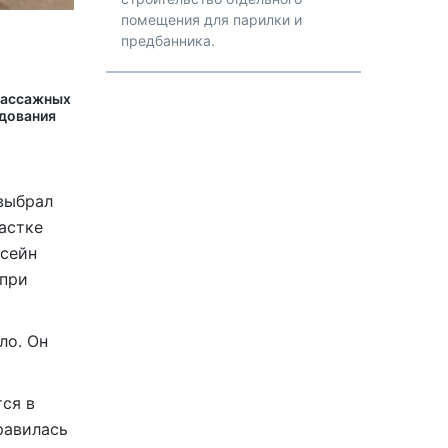
помещения для парилки и
предбанника.
массажных
удования
выбрал
астке
ссейн
 при
ло. Он
тся в
равилась