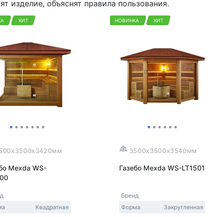
ят изделие, объяснят правила пользования.
КА
ХИТ
НОВИНКА
ХИТ
500x3500x3420мм
3500x3500x3540мм
бо Mexda WS-
Газебо Mexda WS-LT1501
500
нд
Бренд
ма
Квадратная
Форма
Закругленная