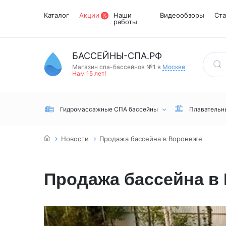
Каталог
Акции
Наши
Видеообзоры
Ста
работы
БАССЕЙНЫ-СПА.РФ
Магазин спа-бассейнов №1 в
Москве
Нам 15 лет!
Гидромассажные СПА бассейны
Плавательн
Новости
Продажа бассейна в Воронеже
Продажа бассейна в
Встраиваемые
Инфракрасные
Турецкий хамам
Переливные
сауны