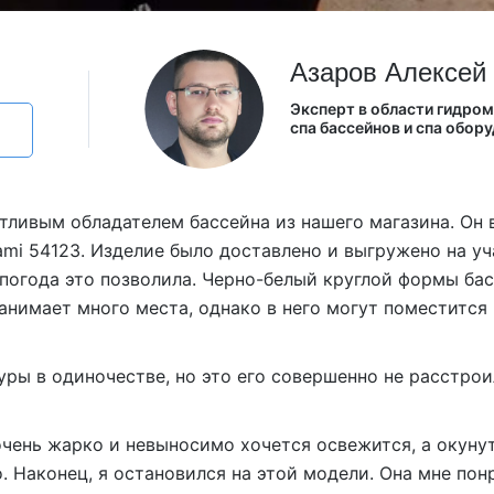
Из Европы
AquaVita
Endless Pool
Азаров Алексей
Bigeer
Эксперт в области гидро
спа бассейнов и спа обор
тливым обладателем бассейна из нашего магазина. Он 
ami 54123. Изделие было доставлено и выгружено на уч
 погода это позволила. Черно-белый круглой формы ба
анимает много места, однако в него могут поместится
ры в одиночестве, но это его совершенно не расстрои
очень жарко и невыносимо хочется освежится, а окуну
о. Наконец, я остановился на этой модели. Она мне пон