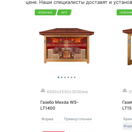
цене. Наши специалисты доставят и установ
НОВИНКА
ХИТ
НОВИН
4500x3500x3500мм
3
Газебо Mexda WS-
Газе
LT1400
LT1
Форма
Прямоугольная
Бре
Фор