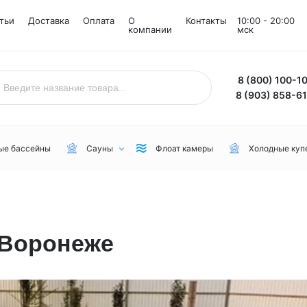
тьи
Доставка
Оплата
О
Контакты
10:00 - 20:00
компании
мск
8 (800) 100-1
8 (903) 858-6
ые бассейны
Сауны
Флоат камеры
Холодные куп
Назначение
Комнаты
Бренд
Уличные
Снежные комнаты
NordicSpa
 Воронеже
Для дачи
Соляные комнаты
Lovia Spa
Для бани или сауны
Joy Spa
Для коммерческого пользования
MEXDA
Для зимы
Jacuzzi