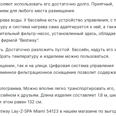
воляют использовать его достаточно долго. Приятный,
нием для любого места размещения.
рева воды. У бассейна есть устройство управления, с
ру и система нагрева сама адаптируется к ней, а так
ительный фильтр-насос, установленный здесь, обладае
 фирмой “Bestway”.
ь. Достаточно разложить пустой бассейн, надуть его 
брать температуру и изделием можно пользоваться.
щении, так и на улице. Цифровая система управления
ременное фильтрационное оснащение позволит содержа
илограмма. Можно вполне легко транспортировать его,
ссейном к друзьям. Длина изделия составляет 1.8 м, шир
и этом равен 132 см.
tway Lay-Z-SPA Miami 54123 в нашем магазине по выго