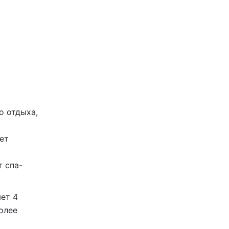
о отдыха,
ет
т спа-
ет 4
олее