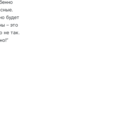
обенно
сные.
но будет
ны – это
 не так.
но!”