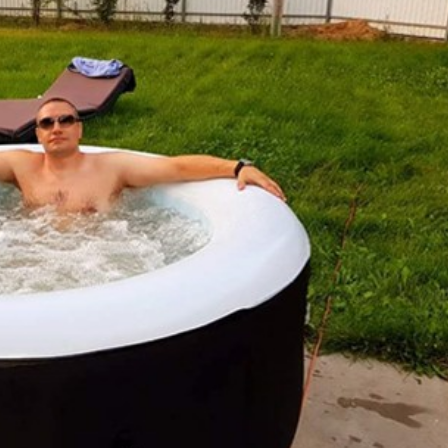
Для семьи
Arctic Spa
Для вечеринок
Sunrans
Профессиональные
Viking Spa
Спортивные
Allseas Spa
Бассейны для глэмпингов
Fiinn
Vita Spa
Страна производитель
American Whirlpool
Из Австралии
Treesse
Из Италии
Coast Spas
США
Bellagio
Из Германии
Villeroy & Boch
Из Китая
Wellis
Из Канады
Jazzi Pool
Из Венгрии
JNJ Spas
Из Чехии
Sundance Spas
Из Испании
Yokozuna