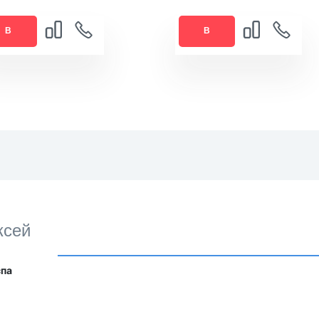
В
В
РЗИНУ
КОРЗИНУ
ксей
спа