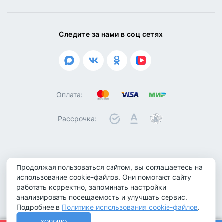
Следите за нами в соц сетях
Оплата:
Рассрочка:
© 2026 ООО "Биотроника". Все права защищены
Продолжая пользоваться сайтом, вы соглашаетесь на
Политика конфиденциальности
использование cookie-файлов. Они помогают сайту
Политика обработки персональных данных
работать корректно, запоминать настройки,
анализировать посещаемость и улучшать сервис.
Политика использования cookie-файлов
Подробнее в
Политике использования cookie-файлов
.
Не является публичной офертой
ХОРОШО