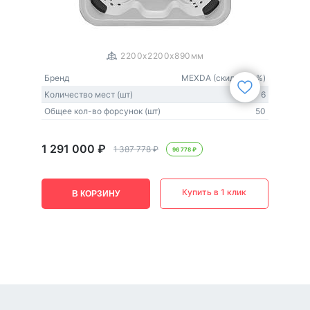
1
/
3
2200x2200x890мм
Бренд
MEXDA (скидка 20%)
Количество мест (шт)
6
Общее кол-во форсунок (шт)
50
1 291 000 ₽
1 387 778 ₽
96 778 ₽
Купить в 1 клик
В КОРЗИНУ