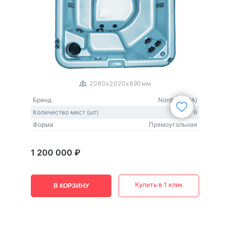
1
/
3
2080x2020x890мм
Бренд
Nordic (США)
Количество мест (шт)
6
Форма
Прямоугольная
1 200 000 ₽
Купить в 1 клик
В КОРЗИНУ