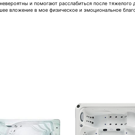
евероятны и помогают расслабиться после тяжелого дн
Для семьи
Arctic Spa
учшее вложение в мое физическое и эмоциональное благ
Для вечеринок
Sunrans
Профессиональные
Viking Spa
Спортивные
Allseas Spa
Бассейны для глэмпингов
Fiinn
Vita Spa
Страна производитель
American Whirlpool
Из Австралии
Treesse
Из Италии
Coast Spas
США
Bellagio
Из Германии
Villeroy & Boch
Из Китая
Wellis
Из Канады
Jazzi Pool
Из Венгрии
JNJ Spas
Из Чехии
Sundance Spas
Из Испании
Yokozuna