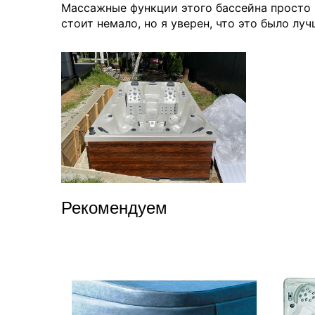
Массажные функции этого бассейна просто н
стоит немало, но я уверен, что это было л
Плавательные
Уличные с
Японские бани
подогревом
Офуро
С противотоком
Фурако
Купели для бань
Из
нержавеющей
стали
Рекомендуем
С водопадом
С двумя чашами