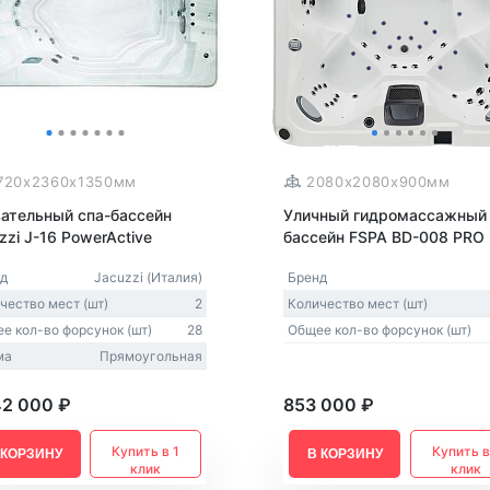
Из Европы
AquaVita
Endless Pool
Bigeer
720x2360x1350мм
2080x2080x900мм
ательный спа-бассейн
Уличный гидромассажный 
zzi J-16 PowerActive
бассейн FSPA BD-008 PRO
д
Jacuzzi (Италия)
Бренд
чество мест (шт)
2
Количество мест (шт)
е кол-во форсунок (шт)
28
Общее кол-во форсунок (шт)
ма
Прямоугольная
42 000 ₽
853 000 ₽
Купить в 1
Купить в
 КОРЗИНУ
В КОРЗИНУ
клик
клик