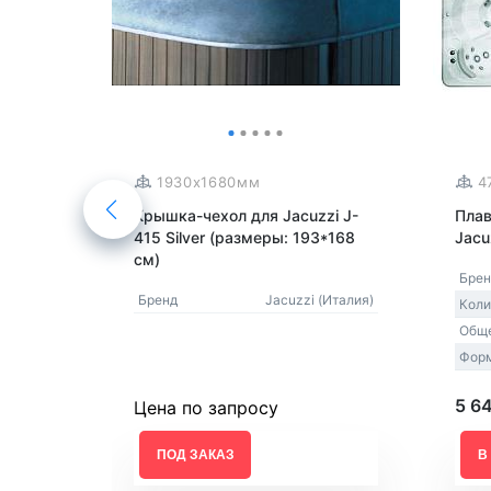
Акриловые
1930x1680мм
4
as
Крышка-чехол для Jacuzzi J-
Плав
415 Silver (размеры: 193*168
Jacu
см)
sion Spa
Брен
Бренд
Jacuzzi (Италия)
6
Коли
)
69
Обще
гольная
Фор
5 6
Цена по запросу
ь в 1
ПОД ЗАКАЗ
В
ик