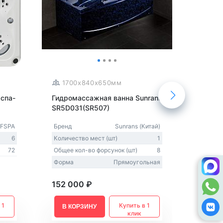
1700x840x650мм
180
спа-
Гидромассажная ванна Sunrans
Парова
SR5D031(SR507)
21901 M
FSPA
Бренд
Sunrans (Китай)
Бренд
6
Количество мест (шт)
1
Количес
72
Общее кол-во форсунок (шт)
8
Форма
Прямоугольная
152 000 ₽
1 267 
 1
Купить в 1
В КОРЗИНУ
В К
клик