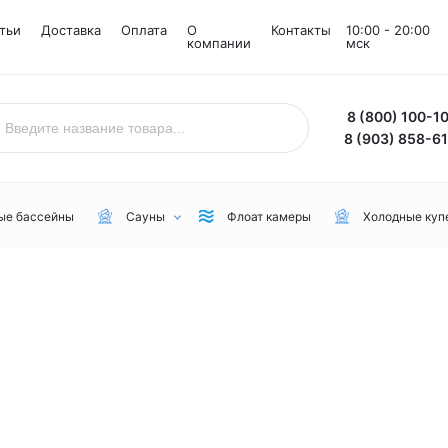
тьи
Доставка
Оплата
О
Контакты
10:00 - 20:00
компании
мск
8 (800) 100-1
8 (903) 858-6
ые бассейны
Сауны
Флоат камеры
Холодные куп
Назначение
Комнаты
Бренд
Уличные
Снежные комнаты
NordicSpa
Для дачи
Соляные комнаты
Lovia Spa
Для бани или сауны
Joy Spa
Для коммерческого пользования
MEXDA
Для зимы
Jacuzzi