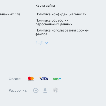
Карта сайта
вленных спа
Политика конфиденциальности
Политика обработки
персональных данных
Политика использования cookie-
файлов
Возврат товара
ЕЩЕ
Полезные статьи
Терминология
Партнёрская программа
Вакансии
Оплата:
Сервис и гарантии
Рассрочка:
Рассрочка
Бонусная карта