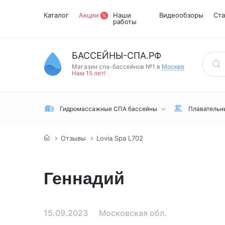
Каталог
Акции
Наши
Видеообзоры
Ста
работы
БАССЕЙНЫ-СПА.РФ
Магазин спа-бассейнов №1 в
Москве
Нам 15 лет!
Гидромассажные СПА бассейны
Плавательн
Отзывы
Lovia Spa L702
Геннадий
Встраиваемые
Инфракрасные
Турецкий хамам
Переливные
сауны
15.09.2023
Московская обл.