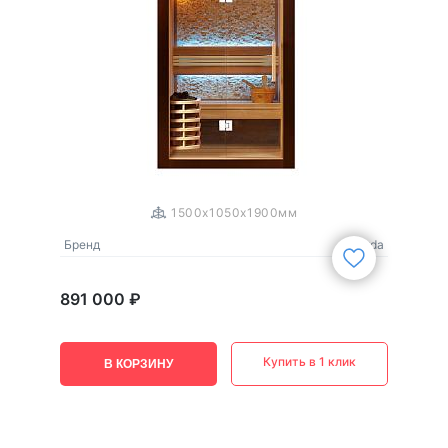
1
/
3
1500x1050x1900мм
Бренд
Mexda
891 000 ₽
Купить в 1 клик
В КОРЗИНУ