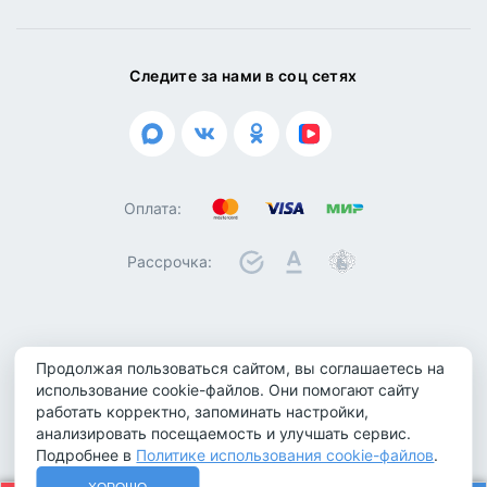
Следите за нами в соц сетях
Оплата:
Рассрочка:
© 2026 ООО "Биотроника". Все права защищены
Продолжая пользоваться сайтом, вы соглашаетесь на
Политика конфиденциальности
использование cookie-файлов. Они помогают сайту
Политика обработки персональных данных
работать корректно, запоминать настройки,
анализировать посещаемость и улучшать сервис.
Политика использования cookie-файлов
Подробнее в
Политике использования cookie-файлов
.
Не является публичной офертой