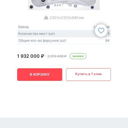
1
/
3
2200x2200x880мм
Бренд
Lovia Spa
Количество мест (шт)
5
Общее кол-во форсунок (шт)
84
1 932 000 ₽
2 076 408 ₽
144 408 ₽
Купить в 1 клик
В КОРЗИНУ