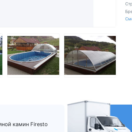
Из Европы
AquaVita
Ст
Endless Pool
Бр
Bigeer
См
ной камин Firesto