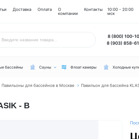
тьи
Доставка
Оплата
О
Контакты
10:00 - 20:00
компании
мск
8 (800) 100-1
8 (903) 858-6
ые бассейны
Сауны
Флоат камеры
Холодные куп
Павильоны для бассейнов в Москве
Павильон для бассейна KLAS
Назначение
Комнаты
Бренд
SIK - B
Уличные
Снежные комнаты
NordicSpa
Для дачи
Соляные комнаты
Lovia Spa
Для бани или сауны
Joy Spa
Пос
Для коммерческого пользования
MEXDA
Ц
Для зимы
Jacuzzi