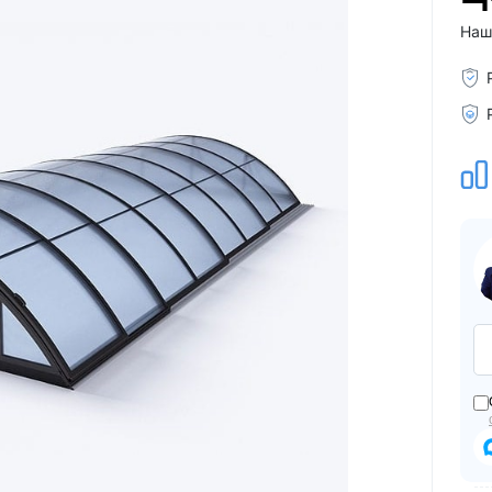
Для семьи
Arctic Spa
Наш
Для вечеринок
Sunrans
Профессиональные
Viking Spa
Спортивные
Allseas Spa
Бассейны для глэмпингов
Fiinn
Vita Spa
Страна производитель
American Whirlpool
Из Австралии
Treesse
Из Италии
Coast Spas
США
Bellagio
Из Германии
Villeroy & Boch
Из Китая
Wellis
Из Канады
Jazzi Pool
Из Венгрии
JNJ Spas
Из Чехии
Sundance Spas
Из Испании
Yokozuna