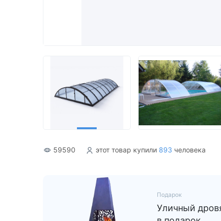
Акриловые
59590
этот товар купили
893
человека
Подарок
Уличный дровя
в подарок