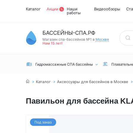
Каталог
Акции
Наши
Видеообзоры
Ста
работы
БАССЕЙНЫ-СПА.РФ
Магазин спа-бассейнов №1 в
Москве
Нам 15 лет!
Гидромассажные СПА бассейны
Плавательн
Каталог
Аксессуары для бассейнов в Москве
Павильон для бассейна KLA
Встраиваемые
Инфракрасные
Турецкий хамам
Переливные
сауны
Под заказ