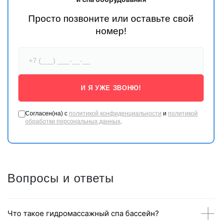
Просто позвоните или оставьте свой
номер!
И Я УЖЕ ЗВОНЮ!
Согласен(на) с
политикой конфиденциальности
и
политикой
обработки персональных данных
.
Многие модели саун MEXDA оснащены набором для сауны. В
набор включены: бочка, деревянная ложка, термогигрометр,
Вопросы и ответы
песочные часы.
Комплектация
Система контроля
Что такое гидромассажный спа бассейн?
Цветная лампа и фонарь