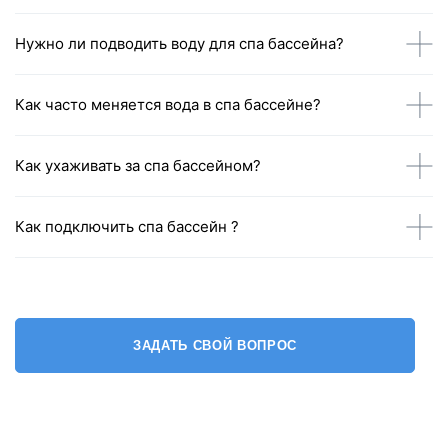
Bluetooth, FM, MP3
Каменка для сауны 3 кВт
Нужно ли подводить воду для спа бассейна?
Отделка: черный камень
Аксессуары: бочка, деревянная ложка, термогигрометр,
песочные часы
Как часто меняется вода в спа бассейне?
Возможные размеры:
2000 х 1500 х 2100 мм
Как ухаживать за спа бассейном?
1800 х 1500 х 2100 мм
1600 х 1500 х 2100 мм
Как подключить спа бассейн ?
ЗАДАТЬ СВОЙ ВОПРОС