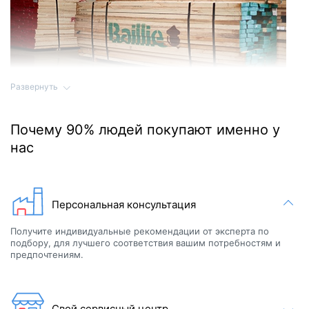
Развернуть
Высококачественные сауны производятся только из
высококачественной древесины. Натуральное дерево,
Почему 90% людей покупают именно у
используемое в производстве сауны, импортируется из-за
границы. Это древесина высшего сорта, которая проходит
нас
строгий отбор по цвету, сучкам, линиям и т. д.
Персональная консультация
Получите индивидуальные рекомендации от эксперта по
подбору, для лучшего соответствия вашим потребностям и
предпочтениям.
Свой сервисный центр.