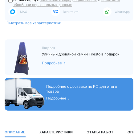
Согласен(на) с
политикой конфиденциальности
и
политикой
обработки персональных данных
.
MAX
Вконтакте
WhatsApp
Смотреть все характеристики
Подарок
Уличный дровяной камин Firesto в подарок
Подробнее
Подробнее о доставке по РФ для этого
товара
Подробнее
ОПИСАНИЕ
ХАРАКТЕРИСТИКИ
ЭТАПЫ РАБОТ
ОПЛА