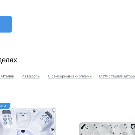
делах
 Италии
Из Европы
С сенсорными кнопками
С УФ стерилизатор
ЧИИ