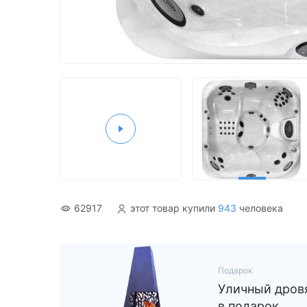
Акриловые
62917
этот товар купили
943
человека
Подарок
Уличный дровя
в подарок