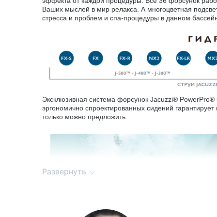
эффекта от каждой процедуры. Все 36 форсунок рабо
Ваших мыслей в мир релакса. А многоцветная подсве
стресса и проблем и спа-процедуры в данном бассе
Эксклюзивная система форсунок Jacuzzi® PowerPro® 
эргономично спроектированных сидений гарантирует 
только можно предложить.
Развернуть