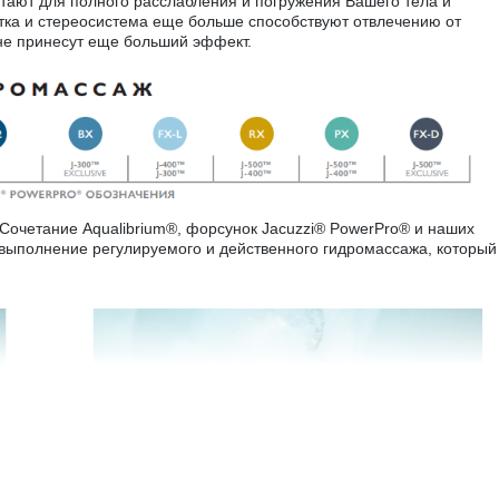
тают для полного расслабления и погружения Вашего тела и
тка и стереосистема еще больше способствуют отвлечению от
йне принесут еще больший эффект.
Сочетание Aqualibrium®, форсунок Jacuzzi® PowerPro® и наших
выполнение регулируемого и действенного гидромассажа, который