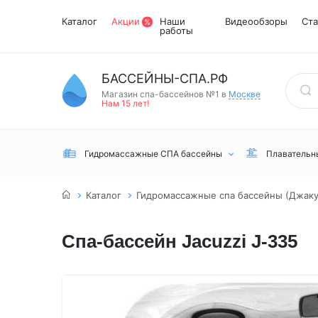
Каталог
Акции
Наши
Видеообзоры
Ста
работы
БАССЕЙНЫ-СПА.РФ
Магазин спа-бассейнов №1 в
Москве
Нам 15 лет!
Гидромассажные СПА бассейны
Плавательн
Каталог
Гидромассажные спа бассейны (Джаку
Спа-бассейн Jacuzzi J-335
Встраиваемые
Инфракрасные
Турецкий хамам
Переливные
сауны