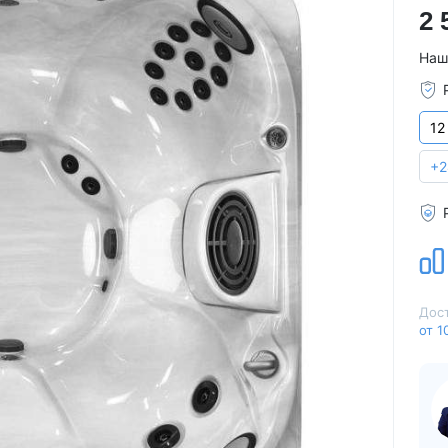
2 
Для семьи
Arctic Spa
Для вечеринок
Sunrans
Наш
Профессиональные
Viking Spa
Спортивные
Allseas Spa
12
Бассейны для глэмпингов
Fiinn
Vita Spa
+2
Страна производитель
American Whirlpool
Из Австралии
Treesse
Из Италии
Coast Spas
США
Bellagio
Из Германии
Villeroy & Boch
Дост
Из Китая
Wellis
от 1
Из Канады
Jazzi Pool
Из Венгрии
JNJ Spas
Из Чехии
Sundance Spas
Из Испании
Yokozuna