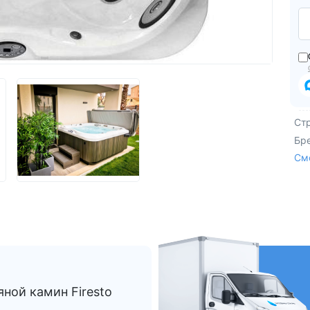
Из Европы
AquaVita
Endless Pool
Bigeer
Ст
Бр
См
ной камин Firesto