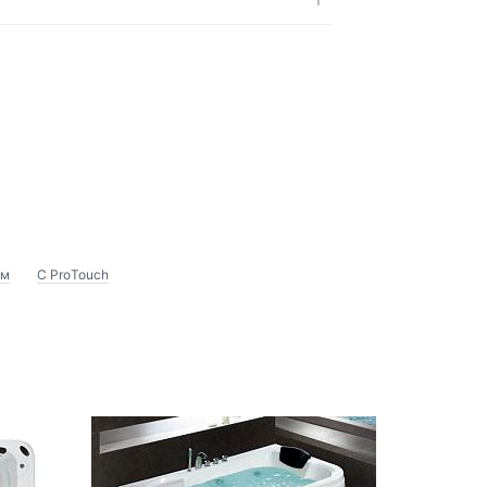
ом
С ProTouch
-33%