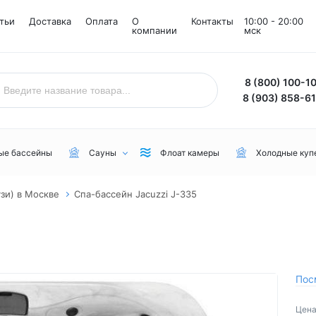
тьи
Доставка
Оплата
О
Контакты
10:00 - 20:00
компании
мск
8 (800) 100-1
8 (903) 858-6
ые бассейны
Сауны
Флоат камеры
Холодные куп
зи) в Москве
Спа-бассейн Jacuzzi J-335
Назначение
Комнаты
Бренд
Уличные
Снежные комнаты
NordicSpa
Для дачи
Соляные комнаты
Lovia Spa
Для бани или сауны
Joy Spa
Пос
Для коммерческого пользования
MEXDA
Цена
Для зимы
Jacuzzi