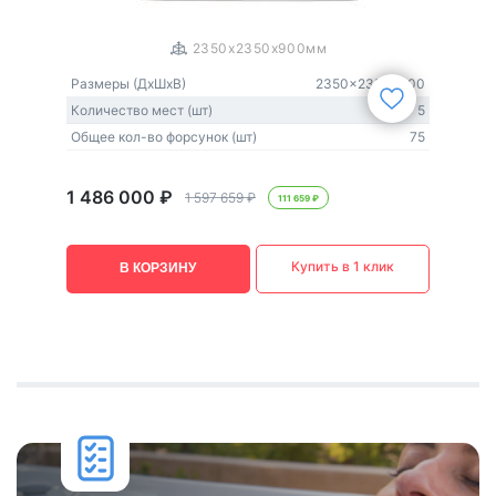
1
/
3
2350x2350x900мм
Размеры (ДxШxВ)
2350x2350x900
Количество мест (шт)
5
Общее кол-во форсунок (шт)
75
1 486 000 ₽
1 597 659 ₽
111 659 ₽
Купить в 1 клик
В КОРЗИНУ