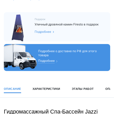
Подарок
Уличный дровяной камин Firesto в подарок
Подробнее
Подробнее о доставке по РФ для этого
товара
Подробнее
ОПИСАНИЕ
ХАРАКТЕРИСТИКИ
ЭТАПЫ РАБОТ
ОПЛА
Гидромассажный Спа-Бассейн Jazzi