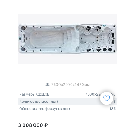
1
/
3
7500x2200x1420мм
Размеры (ДxШxВ)
7500х2200х1420
Количество мест (шт)
8
Общее кол-во форсунок (шт)
135
3 008 000 ₽