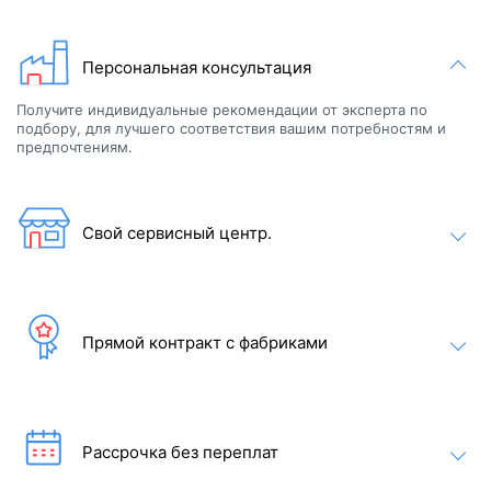
Персональная консультация
Получите индивидуальные рекомендации от эксперта по
подбору, для лучшего соответствия вашим потребностям и
предпочтениям.
Свой сервисный центр.
Прямой контракт с фабриками
ДОПОЛНИТЕЛЬНЫЕ ФУНКЦИИ
Пакет светодиодных фонарей премиум-класса включает в
себя светодиодный водопад и фонтан, подголовник со
Рассрочка без переплат
светодиодной подсветкой, клапан со светодиодной
подсветкой, светодиодные фонари по краю и подстаканник с