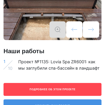
Посмотрите видео "Как выбрать плавательный
Наши работы
спа-бассейн."
1
Проект №1135: Lovia Spa ZR6001: как
мы заглубили спа-бассейн в ландшафт
10
ПОДРОБНЕЕ ОБ ЭТОМ ПРОЕКТЕ