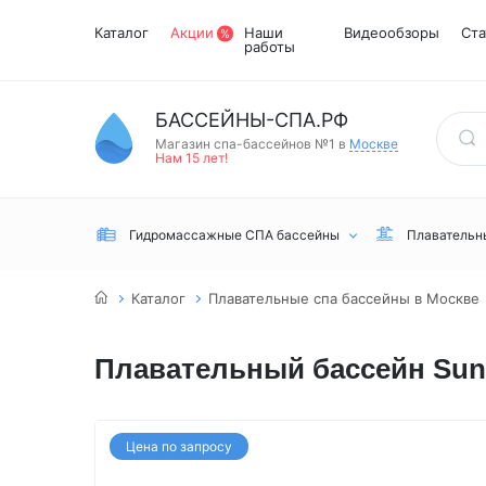
Каталог
Акции
Наши
Видеообзоры
Ста
работы
БАССЕЙНЫ-СПА.РФ
Магазин спа-бассейнов №1 в
Москве
Нам 15 лет!
Гидромассажные СПА бассейны
Плавательн
Каталог
Плавательные спа бассейны в Москве
Плавательный бассейн Sunr
Встраиваемые
Инфракрасные
Турецкий хамам
Переливные
сауны
Цена по запросу