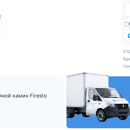
Из Европы
AquaVita
Endless Pool
Bigeer
Ст
Бр
См
ной камин Firesto