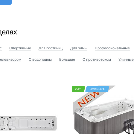
делах
с
Спортивные
Для гостиниц
Для зимы
Профессиональные
телевизором
С водопадом
Большие
С противотоком
Уличные
ХИТ
НОВИНКА