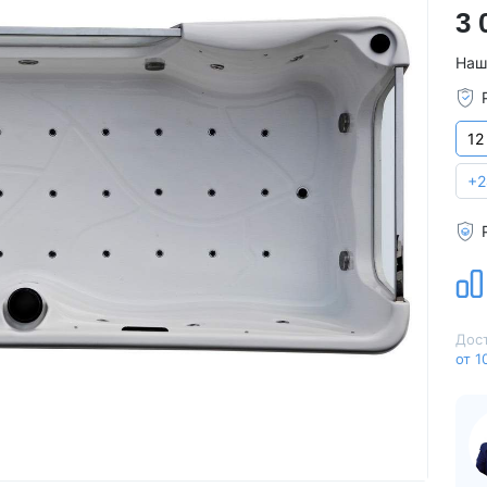
3 
Для семьи
Arctic Spa
Для вечеринок
Sunrans
Наш
Профессиональные
Viking Spa
Спортивные
Allseas Spa
12
Бассейны для глэмпингов
Fiinn
Vita Spa
+2
Страна производитель
American Whirlpool
Из Австралии
Treesse
Из Италии
Coast Spas
США
Bellagio
Из Германии
Villeroy & Boch
Дост
Из Китая
Wellis
от 1
Из Канады
Jazzi Pool
Из Венгрии
JNJ Spas
Из Чехии
Sundance Spas
Из Испании
Yokozuna