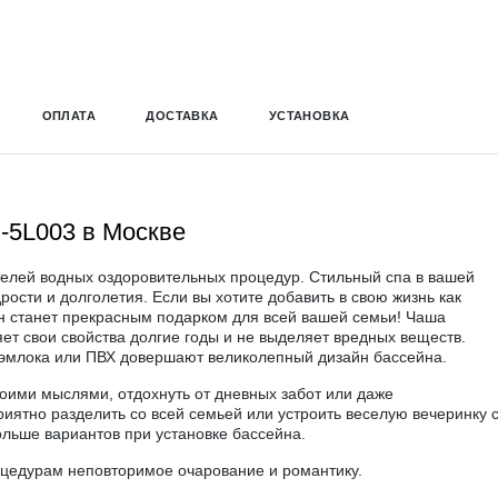
ОПЛАТА
ДОСТАВКА
УСТАНОВКА
-5L003 в Москве
ителей водных оздоровительных процедур. Стильный спа в вашей
ости и долголетия. Если вы хотите добавить в свою жизнь как
н станет прекрасным подарком для всей вашей семьи! Чаша
ет свои свойства долгие годы и не выделяет вредных веществ.
эмлока или ПВХ довершают великолепный дизайн бассейна.
воими мыслями, отдохнуть от дневных забот или даже
риятно разделить со всей семьей или устроить веселую вечеринку 
льше вариантов при установке бассейна.
оцедурам неповторимое очарование и романтику.