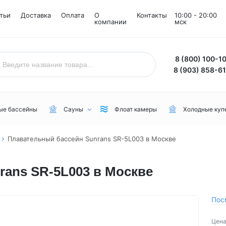
тьи
Доставка
Оплата
О
Контакты
10:00 - 20:00
компании
мск
8 (800) 100-1
8 (903) 858-6
ые бассейны
Сауны
Флоат камеры
Холодные куп
Плавательный бассейн Sunrans SR-5L003 в Москве
Назначение
Комнаты
Бренд
ans SR-5L003 в Москве
Уличные
Снежные комнаты
NordicSpa
Для дачи
Соляные комнаты
Lovia Spa
Для бани или сауны
Joy Spa
Пос
Для коммерческого пользования
MEXDA
Цена
Для зимы
Jacuzzi