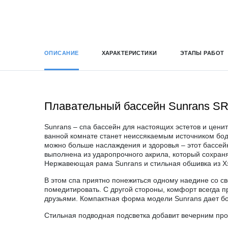
ОПИСАНИЕ
ХАРАКТЕРИСТИКИ
ЭТАПЫ РАБОТ
Плавательный бассейн Sunrans SR
Sunrans – спа бассейн для настоящих эстетов и цен
ванной комнате станет неиссякаемым источником бодр
можно больше наслаждения и здоровья – этот бассей
выполнена из ударопрочного акрила, который сохраня
Нержавеющая рама Sunrans и стильная обшивка из Х
В этом спа приятно понежиться одному наедине со с
помедитировать. С другой стороны, комфорт всегда п
друзьями. Компактная форма модели Sunrans дает бо
Стильная подводная подсветка добавит вечерним пр