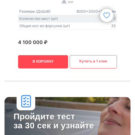
мм
Качество лучших материалов
Размеры (ДxШxВ)
8000x3000x1430 мм
Allseas Spas использует в своей работе только самые лучшие
Количество мест (шт)
2
материалы и комплектующие со всего мира. Кредо Allseas —
находить последние разработки в области спа по всему миру
Общее кол-во форсунок (шт)
35
и адаптировать их на практике.
4 100 000 ₽
Купить в 1 клик
В КОРЗИНУ
Пройдите тест
за 30 сек и узнайте