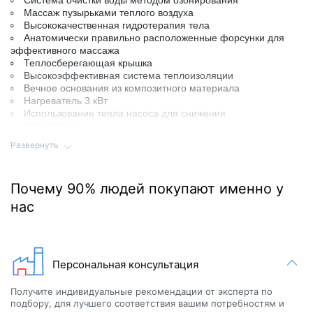
Система очистки воды методом озонирования
Массаж пузырьками теплого воздуха
Высококачественная гидротерапия тела
Анатомически правильно расположенные форсунки для
эффективного массажа
Теплосберегающая крышка
Высокоэффективная система теплоизоляции
Вечное основания из композитного материала
Нагреватель 3 кВт
Использование тепла насоса для снижения
энергопотребления
Соблюдение самых строгих стандартов безопасности и
Развернуть
качества
Низкие эксплуатационные расходы
Супер прочный каркас с тройным усилением рамы
Почему 90% людей покупают именно у
нас
Гидромассажный бассейн
Почувствуйте себя особенно расслабленно и комфортно,
регулируйте свой массаж по желанию. Вертикальный поток
воды прорабатывает всю нижнюю часть спины, а множество
мелких и средних частично вращающихся форсунок делают
Персональная консультация
массаж верхней части спины и ног. Воздушные струи
подогретого воздуха насыщают кислородом кожу и помогают
Получите индивидуальные рекомендации от эксперта по
суставам сохранить подвижность. Эффективный массаж ног
подбору, для лучшего соответствия вашим потребностям и
завершает массаж всего тела.