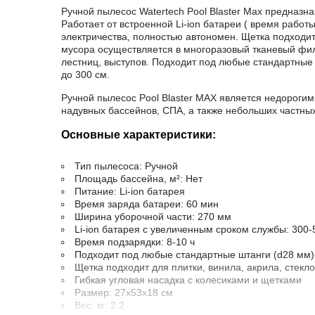
Ручной пылесос Watertech Pool Blaster Max предназн
Работает от встроенной Li-ion батареи ( время работы
электричества, полностью автономен. Щетка подходит
мусора осуществляется в многоразовый тканевый фил
лестниц, выступов. Подходит под любые стандартные 
до 300 см.
Ручной пылесос Pool Blaster MAX является недороги
надувных бассейнов, СПА, а также небольших частны
Основные характеристики:
Тип пылесоса: Ручной
Площадь бассейна, м²: Нет
Питание: Li-ion батарея
Время заряда батареи: 60 мин
Ширина уборочной части: 270 мм
Li-ion батарея с увеличенным сроком службы: 300-
Время подзарядки: 8-10 ч
Подходит под любые стандартные штанги (d28 мм)
Щетка подходит для плитки, винила, акрила, стекл
Гибкая угловая насадка с колесиками и щетками
Размер: 27х53х18 см
Вес, кг: 2.2