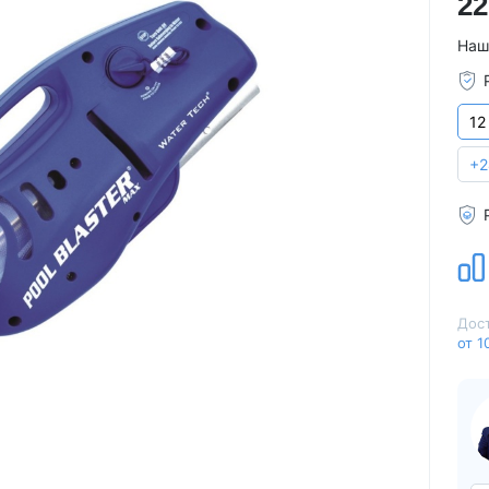
22
Для семьи
Arctic Spa
Наш
Для вечеринок
Sunrans
Профессиональные
Viking Spa
Спортивные
Allseas Spa
12
Бассейны для глэмпингов
Fiinn
+2
Vita Spa
Страна производитель
American Whirlpool
Из Австралии
Treesse
Из Италии
Coast Spas
США
Bellagio
Из Германии
Villeroy & Boch
Дост
от 1
Из Китая
Wellis
Из Канады
Jazzi Pool
Из Венгрии
JNJ Spas
Из Чехии
Sundance Spas
Из Испании
Yokozuna