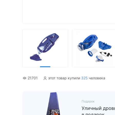
Акриловые
21701
этот товар купили
325
человека
Подарок
Уличный дровя
в подарок