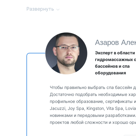
Комплектация
Развернуть
PoolBlaster MAX
Уборочная насадка
Мешочный фильтр многоразового использования
Зарядное устройство
Азаров Але
Руководство пользователя
Эксперт в области
Штанга в комплект не входит!
гидромассажных 
бассейнов и спа
оборудования
Чтобы правильно выбрать спа бассейн д
Достаточно подобрать необходимые хара
профильное образование, сертификаты 
Jacuzzi, Joy Spa, Kingston, Vita Spa, Lo
новинками и передовыми разработками
проектов любой сложности и хорошо ор