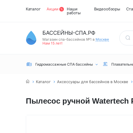
Каталог
Акции
Наши
Видеообзоры
Ста
работы
БАССЕЙНЫ-СПА.РФ
Магазин спа-бассейнов №1 в
Москве
Нам 15 лет!
Гидромассажные СПА бассейны
Плавательн
Каталог
Аксессуары для бассейнов в Москве
Пылесос ручной Watertech P
Встраиваемые
Инфракрасные
Турецкий хамам
Переливные
сауны