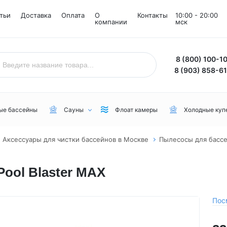
тьи
Доставка
Оплата
О
Контакты
10:00 - 20:00
компании
мск
8 (800) 100-1
8 (903) 858-6
ые бассейны
Сауны
Флоат камеры
Холодные куп
Аксессуары для чистки бассейнов в Москве
Пылесосы для бассе
Назначение
Комнаты
Бренд
ool Blaster MAX
Уличные
Снежные комнаты
NordicSpa
Для дачи
Соляные комнаты
Lovia Spa
Для бани или сауны
Joy Spa
Пос
Для коммерческого пользования
MEXDA
Для зимы
Jacuzzi