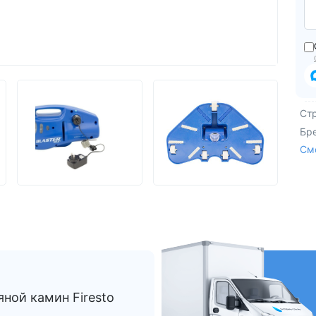
Из Европы
AquaVita
Endless Pool
Bigeer
Ст
Бр
См
ной камин Firesto