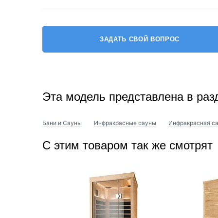
В сауне MEXDA, помимо стабильной высококачественн
известные зарубежные печи для сауны, такие как Harv
ЗАДАТЬ СВОЙ ВОПРОС
Эта модель представлена в раз
Бани и Сауны
Инфракрасные сауны
Инфракрасная са
С этим товаром так же смотрят
Многие модели саун MEXDA оснащены набором для са
термогигрометр, песочные часы.
Комплектация