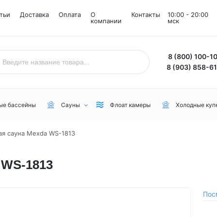
тьи
Доставка
Оплата
О
Контакты
10:00 - 20:00
компании
мск
8 (800) 100-1
8 (903) 858-6
ые бассейны
Сауны
Флоат камеры
Холодные куп
я сауна Mexda WS-1813
Назначение
Комнаты
Бренд
 WS-1813
Уличные
Снежные комнаты
NordicSpa
Для дачи
Соляные комнаты
Lovia Spa
Для бани или сауны
Joy Spa
Пос
Для коммерческого пользования
MEXDA
Для зимы
Jacuzzi