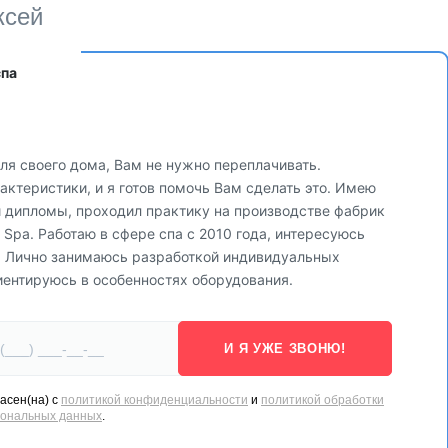
ксей
спа
ля своего дома, Вам не нужно переплачивать.
ктеристики, и я готов помочь Вам сделать это. Имею
и дипломы, проходил практику на производстве фабрик
Цвет можно изменить на красный, зеленый, синий и градиент.
via Spa. Работаю в сфере спа с 2010 года, интересуюсь
. Лично занимаюсь разработкой индивидуальных
иентируюсь в особенностях оборудования.
И Я УЖЕ ЗВОНЮ!
асен(на) с
политикой конфиденциальности
и
политикой обработки
сональных данных
.