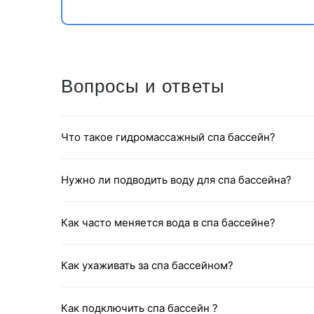
Компания Mexda предлагает на выбор клиентам разл
Вопросы и ответы
сауны. Большинство саун оснащены Bluetooth, USB и
температуру, цвет светодиодной лампы и время.
Что такое гидромассажный спа бассейн?
Нужно ли подводить воду для спа бассейна?
Как часто меняется вода в спа бассейне?
Как ухаживать за спа бассейном?
Как подключить спа бассейн ?