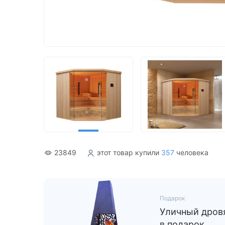
Акриловые
23849
этот товар купили
357
человека
Подарок
Уличный дровя
в подарок