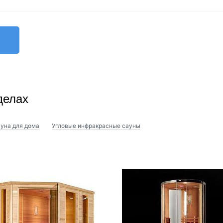
ой печи для сауны китайских брендов, также используются
ia, SAWO и др.
делах
уна для дома
Угловые инфракрасные сауны
уны. В набор включены: бочка, деревянная ложка,