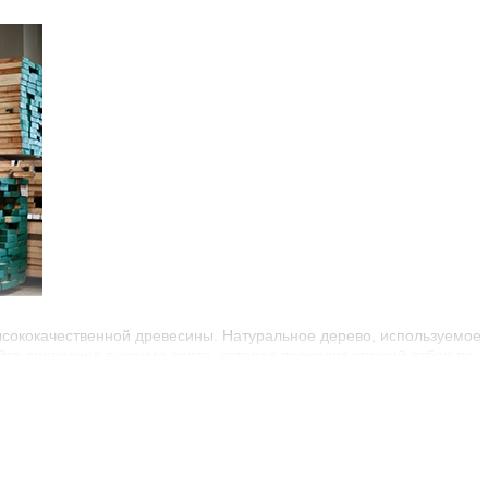
ысококачественной древесины. Натуральное дерево, используемое
Это древесина высшего сорта, которая проходит строгий отбор по