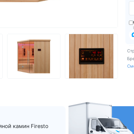
Из Европы
AquaVita
Endless Pool
Bigeer
Ст
Бр
См
ной камин Firesto