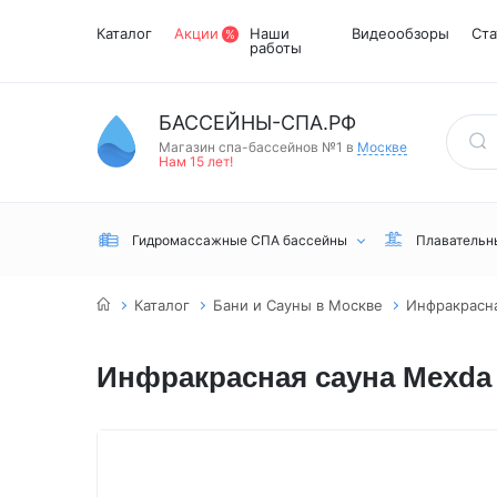
Каталог
Акции
Наши
Видеообзоры
Ста
работы
БАССЕЙНЫ-СПА.РФ
Магазин спа-бассейнов №1 в
Москве
Нам 15 лет!
Гидромассажные СПА бассейны
Плавательн
Каталог
Бани и Сауны в Москве
Инфракрасна
Инфракрасная сауна Mexda
Встраиваемые
Инфракрасные
Турецкий хамам
Переливные
сауны