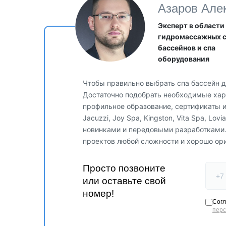
Азаров Але
Эксперт в области
гидромассажных 
бассейнов и спа
оборудования
Чтобы правильно выбрать спа бассейн д
Достаточно подобрать необходимые хара
профильное образование, сертификаты 
Внутри сауны используется светодиодное освещение. 
Jacuzzi, Joy Spa, Kingston, Vita Spa, Lo
новинками и передовыми разработками
проектов любой сложности и хорошо ор
Просто позвоните
или оставьте свой
номер!
Согл
пер