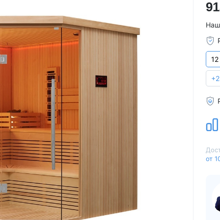
91
Для семьи
Arctic Spa
Для вечеринок
Sunrans
Наш
Профессиональные
Viking Spa
Спортивные
Allseas Spa
12
Бассейны для глэмпингов
Fiinn
Vita Spa
+2
Страна производитель
American Whirlpool
Из Австралии
Treesse
Из Италии
Coast Spas
США
Bellagio
Из Германии
Villeroy & Boch
Дост
Из Китая
Wellis
от 1
Из Канады
Jazzi Pool
Из Венгрии
JNJ Spas
Из Чехии
Sundance Spas
Из Испании
Yokozuna