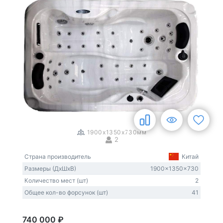
1
/
3
1900x1350x730мм
2
Страна производитель
Китай
Размеры (ДxШxВ)
1900x1350x730
Количество мест (шт)
2
Общее кол-во форсунок (шт)
41
740 000 ₽