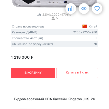
1
/
3
2200x2200x970мм
5
Страна производитель
Китай
Размеры (ДxШxВ)
2200x2200x970
Количество мест (шт)
5
Общее кол-во форсунок (шт)
70
1 218 000 ₽
Купить в 1 клик
В КОРЗИНУ
Гидромассажный СПА бассейн Kingston JCS-26