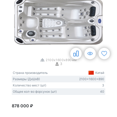
1
/
3
2100x1600x890мм
3
Страна производитель
Китай
Размеры (ДxШxВ)
2100x1600x890
Количество мест (шт)
3
Общее кол-во форсунок (шт)
40
878 000 ₽