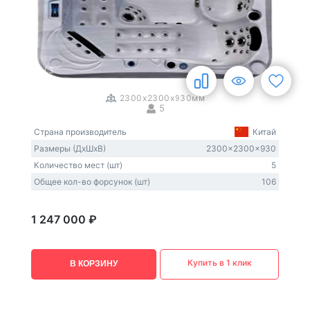
1
/
3
2300x2300x930мм
5
Страна производитель
Китай
Размеры (ДxШxВ)
2300x2300x930
Количество мест (шт)
5
Общее кол-во форсунок (шт)
106
1 247 000 ₽
Купить в 1 клик
В КОРЗИНУ