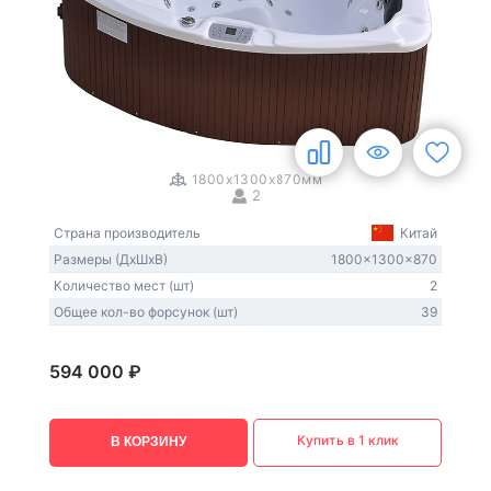
1
/
3
1800x1300x870мм
2
Страна производитель
Китай
Размеры (ДxШxВ)
1800x1300x870
Количество мест (шт)
2
Общее кол-во форсунок (шт)
39
594 000 ₽
Купить в 1 клик
В КОРЗИНУ