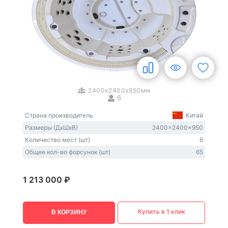
1
/
3
2400x2400x950мм
6
Страна производитель
Китай
Размеры (ДxШxВ)
2400x2400x950
Количество мест (шт)
6
Общее кол-во форсунок (шт)
65
1 213 000 ₽
Купить в 1 клик
В КОРЗИНУ