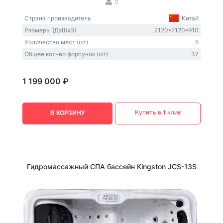
5
Страна производитель
Китай
Размеры (ДxШxВ)
2120*2120*910
Количество мест (шт)
5
Общее кол-во форсунок (шт)
37
1 199 000 ₽
Купить в 1 клик
В КОРЗИНУ
Гидромассажный СПА бассейн Kingston JCS-13S