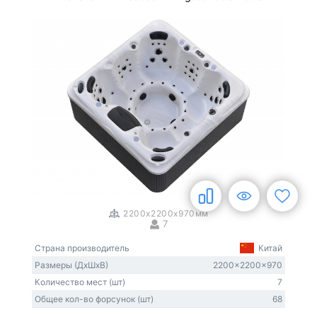
1
/
3
2200x2200x970мм
7
Страна производитель
Китай
Размеры (ДxШxВ)
2200x2200x970
Количество мест (шт)
7
Общее кол-во форсунок (шт)
68