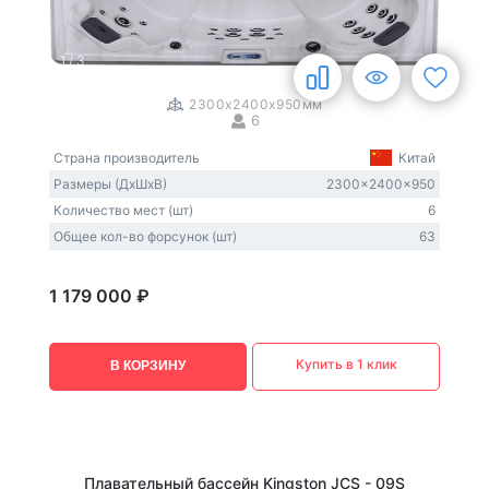
1
/
3
2300x2400x950мм
6
Страна производитель
Китай
Размеры (ДxШxВ)
2300x2400x950
Количество мест (шт)
6
Общее кол-во форсунок (шт)
63
1 179 000 ₽
Купить в 1 клик
В КОРЗИНУ
Плавательный бассейн Kingston JCS - 09S