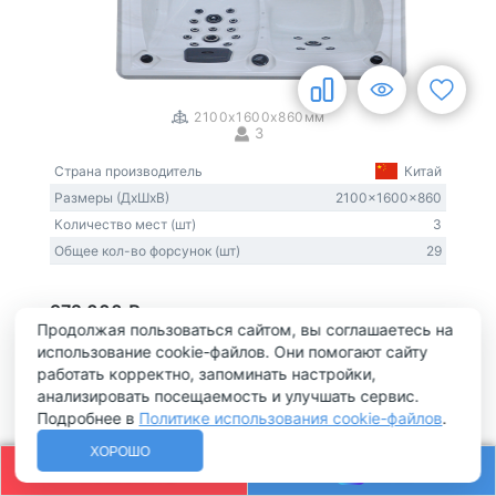
1
/
3
2100x1600x860мм
3
Страна производитель
Китай
Размеры (ДxШxВ)
2100x1600x860
Количество мест (шт)
3
Общее кол-во форсунок (шт)
29
972 000 ₽
Продолжая пользоваться сайтом, вы соглашаетесь на
использование cookie-файлов. Они помогают сайту
работать корректно, запоминать настройки,
Купить в 1 клик
В КОРЗИНУ
анализировать посещаемость и улучшать сервис.
Подробнее в
Политике использования cookie-файлов
.
ХОРОШО
Позвонить
MAX