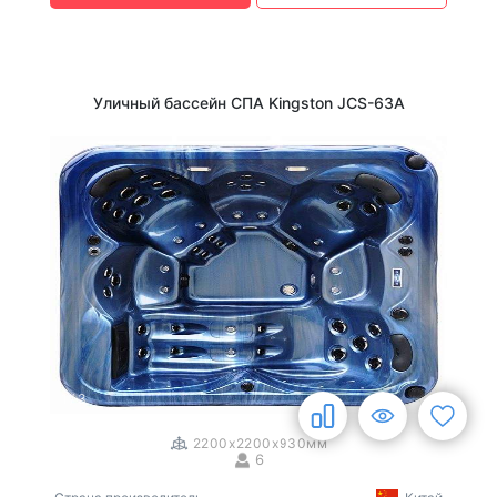
Уличный бассейн СПА Kingston JCS-63А
1
/
3
2200x2200x930мм
6