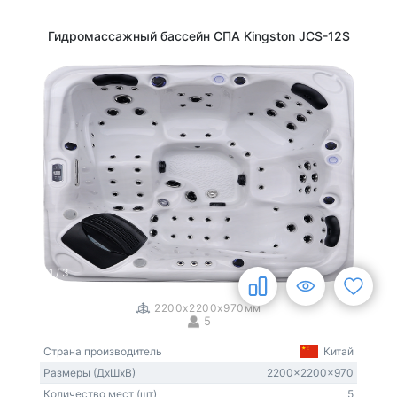
Гидромассажный бассейн СПА Kingston JCS-12S
1
/
3
2200x2200x970мм
5
Страна производитель
Китай
Размеры (ДxШxВ)
2200x2200x970
Количество мест (шт)
5