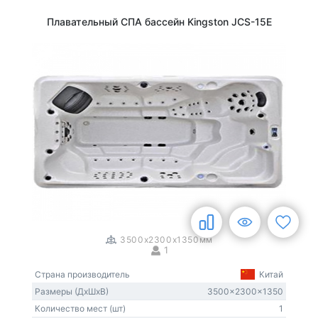
Плавательный СПА бассейн Kingston JCS-15E
1
/
3
3500x2300x1350мм
1
Страна производитель
Китай
Размеры (ДxШxВ)
3500x2300x1350
Количество мест (шт)
1