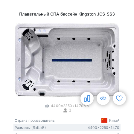
Плавательный СПА бассейн Kingston JCS-SS3
1
/
3
4400x2250x1470мм
3
Страна производитель
Китай
Размеры (ДxШxВ)
4400x2250x1470