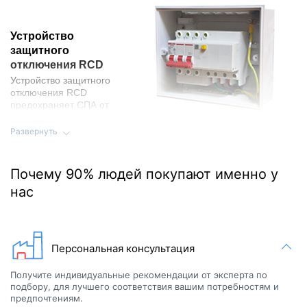
Устройство
защитного
отключения RCD
Устройство защитного
отключения RCD
предохраняет СПА от
замыканий, чаще всего
вызванных повреждением или затоплением проводов.
Развернуть
Почему 90% людей покупают именно у
нас
Нагреватель с
термостатом
Персональная консультация
Наличие термостата дает
возможность
Получите индивидуальные рекомендации от эксперта по
максимально точного
подбору, для лучшего соответствия вашим потребностям и
регулирования
предпочтениям.