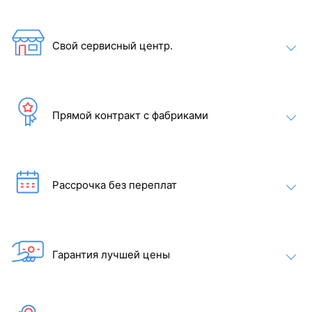
температуры воды.
Свой сервисный центр.
Акрил Aristech
Высококачественный
акрил мирового уровня.
Большой выбор цветов.
Красивая чаша СПА, за
Прямой контракт с фабриками
которой легко ухаживать.
Рассрочка без переплат
Гарантия лучшей цены