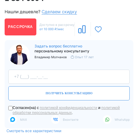
Нашли дешевле?
Сделаем скидку
Доступно в рассрочку
РАССРОЧКА
от 10 000 ₽/мес
Задать вопрос бесплатно
персональному консультанту
Владимир Молчанов
Опыт 17 лет
ПОЛУЧИТЬ КОНСУЛЬТАЦИЮ
Согласен(на) с
политикой конфиденциальности
и
политикой
обработки персональных данных
.
MAX
Вконтакте
WhatsApp
Смотреть все характеристики