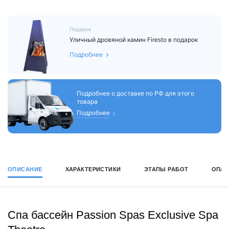
Подарок
Уличный дровяной камин Firesto в подарок
Подробнее
Подробнее о доставке по РФ для этого
товара
Подробнее
ОПИСАНИЕ
ХАРАКТЕРИСТИКИ
ЭТАПЫ РАБОТ
ОПЛА
Спа бассейн Passion Spas Exclusive Spa