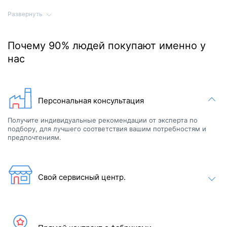
В саунах.
Развернуть
В салонах красоты.
В загородном доме или коттедже для регулярного
домашнего использования.
В фитнес клубах и др.
Почему 90% людей покупают именно у
нас
The Theater SPA сочетает в себе функциональность и
инновационное электронное наполнение для полноценного
расслабления и развлечения.
Цветовые решения спа бассейна Passion Spas
Персональная консультация
Получите индивидуальные рекомендации от эксперта по
подбору, для лучшего соответствия вашим потребностям и
предпочтениям.
Свой сервисный центр.