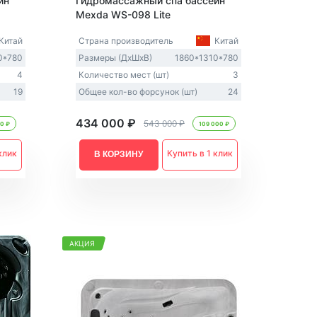
йн
Гидромассажный спа бассейн
Mexda WS-098 Lite
Китай
Страна производитель
Китай
0*780
Размеры (ДxШxВ)
1860*1310*780
4
Количество мест (шт)
3
19
Общее кол-во форсунок (шт)
24
434 000 ₽
543 000 ₽
00 ₽
109 000 ₽
клик
Купить в 1 клик
В КОРЗИНУ
АКЦИЯ