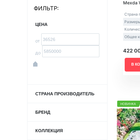
Mexda 
ФИЛЬТР:
Акриловые
Страна 
Размеры
ЦЕНА
Количес
Общее к
от
422 0
до
В К
СТРАНА ПРОИЗВОДИТЕЛЬ
НОВИНКА
БРЕНД
КОЛЛЕКЦИЯ