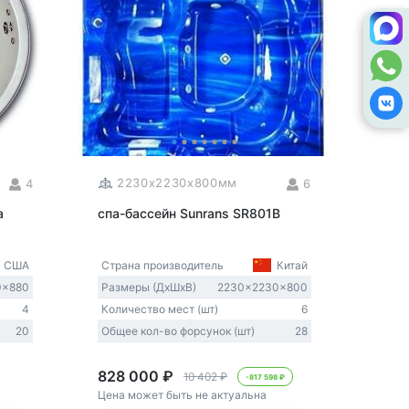
2230x2230x800мм
4
6
a
спа-бассейн Sunrans SR801B
США
Страна производитель
Китай
0x880
Размеры (ДxШxВ)
2230x2230x800
4
Количество мест (шт)
6
20
Общее кол-во форсунок (шт)
28
828 000 ₽
10 402 ₽
-817 598 ₽
Цена может быть не актуальна