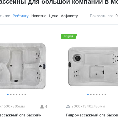
ассейны для большой компании в М
Для семьи
Arctic Spa
Для вечеринок
Sunrans
ть по:
Рейтингу
Новизне
Цене
Алфавиту
Показать по:
9
Профессиональные
Viking Spa
Спортивные
Allseas Spa
Бассейны для глэмпингов
Fiinn
АКЦИЯ
Vita Spa
Страна производитель
American Whirlpool
Из Австралии
Treesse
Из Италии
Coast Spas
США
Bellagio
Из Германии
Villeroy & Boch
Из Китая
Wellis
Из Канады
Jazzi Pool
Из Венгрии
JNJ Spas
Из Чехии
Sundance Spas
0x1500x865мм
2000x1340x780мм
4
Из Испании
Yokozuna
ассажный спа бассейн
Гидромассажный спа бассе