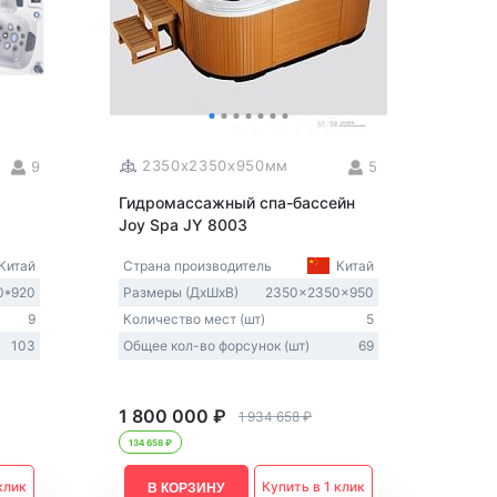
2350x2350x950мм
9
5
Гидромассажный спа-бассейн
Joy Spa JY 8003
Китай
Страна производитель
Китай
0*920
Размеры (ДxШxВ)
2350x2350x950
9
Количество мест (шт)
5
103
Общее кол-во форсунок (шт)
69
1 800 000 ₽
1 934 658 ₽
134 658 ₽
клик
Купить в 1 клик
В КОРЗИНУ