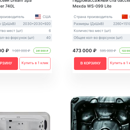
сейн Dream Spa
Гидромассажный спа бассе
er 740L
Mexda WS-099 Lite
производитель
США
Страна производитель
 (ДxШxВ)
2030*2030*920
Размеры (ДxШxВ)
2260*151
тво мест (шт)
6
Количество мест (шт)
ол-во форсунок (шт)
40
Общее кол-во форсунок (шт)
00 ₽
473 000 ₽
1 081 000 ₽
595 000 ₽
241 000 ₽
122 0
Купить в 1 клик
Купить в 1 
ОРЗИНУ
В КОРЗИНУ