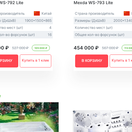
Из Европы
AquaVita
WS-792 Lite
Mexda WS-793 Lite
Endless Pool
производитель
Китай
Страна производитель
Bigeer
 (ДxШxВ)
1900*1500*865
Размеры (ДxШxВ)
2000*134
тво мест (шт)
4
Количество мест (шт)
ол-во форсунок (шт)
16
Общее кол-во форсунок (шт)
00 ₽
454 000 ₽
527 000 ₽
567 000 ₽
105 000 ₽
113 0
Купить в 1 клик
Купить в 1 
ОРЗИНУ
В КОРЗИНУ