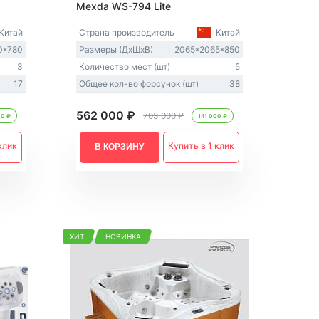
Mexda WS-794 Lite
Китай
Страна производитель
Китай
0*780
Размеры (ДxШxВ)
2065*2065*850
3
Количество мест (шт)
5
17
Общее кол-во форсунок (шт)
38
562 000 ₽
703 000 ₽
00 ₽
141 000 ₽
клик
Купить в 1 клик
В КОРЗИНУ
ХИТ
НОВИНКА