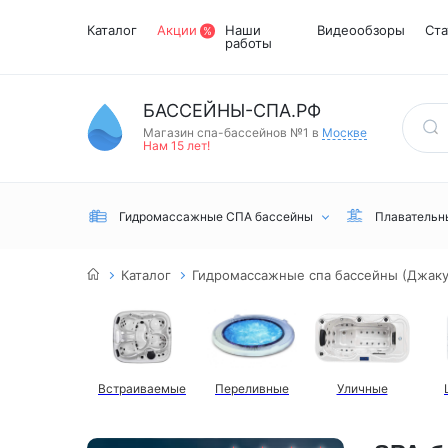
Каталог
Акции
Наши
Видеообзоры
Ста
работы
БАССЕЙНЫ-СПА.РФ
Магазин спа-бассейнов №1 в
Москве
Нам 15 лет!
Гидромассажные СПА бассейны
Плавательн
Каталог
Гидромассажные спа бассейны (Джаку
Встраиваемые
Переливные
Уличные
Встраиваемые
Инфракрасные
Турецкий хамам
Переливные
сауны