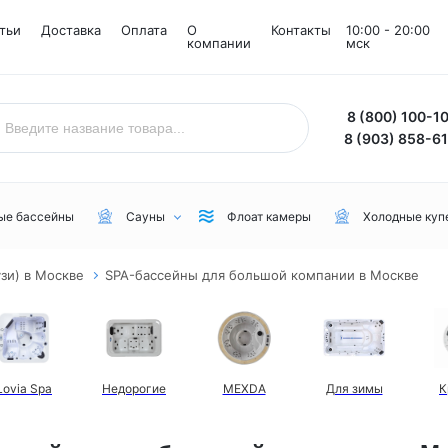
тьи
Доставка
Оплата
О
Контакты
10:00 - 20:00
компании
мск
8 (800) 100-1
8 (903) 858-6
ые бассейны
Сауны
Флоат камеры
Холодные куп
зи) в Москве
SPA-бассейны для большой компании в Москве
Назначение
Комнаты
Бренд
Уличные
Снежные комнаты
NordicSpa
Для дачи
Соляные комнаты
Lovia Spa
Lovia Spa
Недорогие
MEXDA
Для зимы
К
Для бани или сауны
Joy Spa
Для коммерческого пользования
MEXDA
Для зимы
Jacuzzi