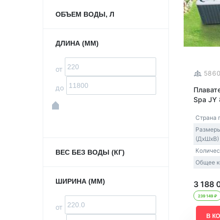
ОБЪЕМ ВОДЫ, Л
ДЛИНА (ММ)
от
586
до
Плават
Spa JY
Страна 
Размер
(ДxШxВ)
Количес
ВЕС БЕЗ ВОДЫ (КГ)
Общее к
ШИРИНА (ММ)
3 188 
239 149 ₽
от
В К