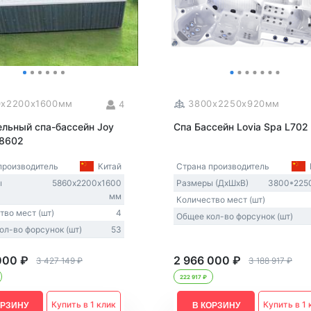
0x2200x1600мм
3800x2250x920мм
4
ельный спа-бассейн Joy
Спа Бассейн Lovia Spa L702
 8602
производитель
Китай
Страна производитель
ы
5860х2200х1600
Размеры (ДxШxВ)
3800*225
мм
Количество мест (шт)
тво мест (шт)
4
Общее кол-во форсунок (шт)
ол-во форсунок (шт)
53
000 ₽
2 966 000 ₽
3 427 149 ₽
3 188 917 ₽
222 917 ₽
Купить в 1 клик
Купить в 1 
ОРЗИНУ
В КОРЗИНУ