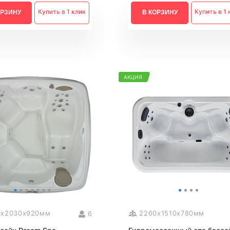
Купить в 1 клик
Купить в 1 
ОРЗИНУ
В КОРЗИНУ
АКЦИЯ
0x2030x920мм
2260x1510x780мм
6