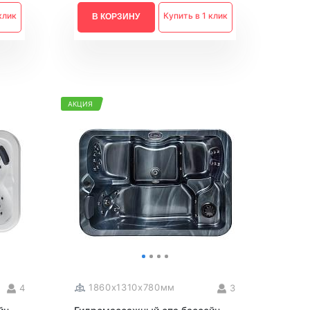
клик
Купить в 1 клик
В КОРЗИНУ
АКЦИЯ
1860x1310x780мм
4
3