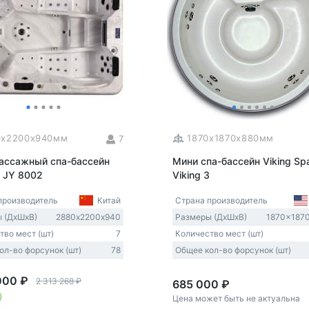
0x2200x940мм
1870x1870x880мм
7
ассажный спа-бассейн
Мини спа-бассейн Viking Sp
 JY 8002
Viking 3
производитель
Китай
Страна производитель
 (ДxШxВ)
2880х2200х940
Размеры (ДxШxВ)
1870x187
тво мест (шт)
7
Количество мест (шт)
ол-во форсунок (шт)
78
Общее кол-во форсунок (шт)
000 ₽
2 313 268 ₽
685 000 ₽
Цена может быть не актуальна