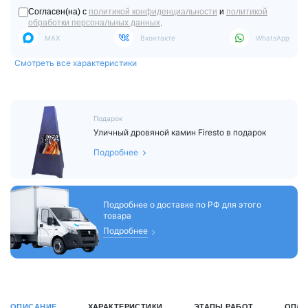
Согласен(на) с
политикой конфиденциальности
и
политикой
обработки персональных данных
.
MAX
Вконтакте
WhatsApp
Смотреть все характеристики
Подарок
Уличный дровяной камин Firesto в подарок
Подробнее
Подробнее о доставке по РФ для этого
товара
Подробнее
ОПИСАНИЕ
ХАРАКТЕРИСТИКИ
ЭТАПЫ РАБОТ
ОПЛА