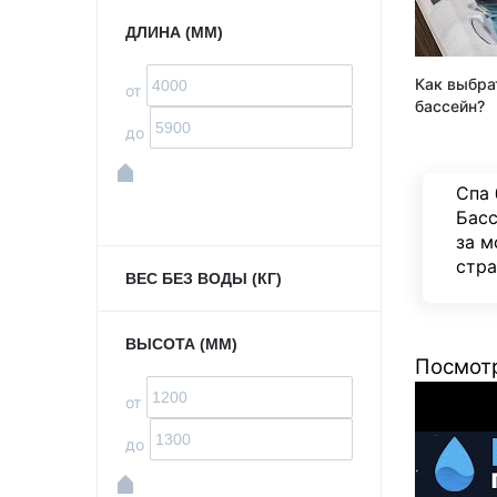
ДЛИНА (ММ)
Как выбра
от
бассейн?
до
Спа 
Басс
за м
стра
ВЕС БЕЗ ВОДЫ (КГ)
ВЫСОТА (ММ)
Посмотр
от
до