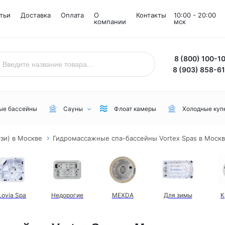
тьи
Доставка
Оплата
О
Контакты
10:00 - 20:00
компании
мск
8 (800) 100-1
8 (903) 858-6
ые бассейны
Сауны
Флоат камеры
Холодные куп
зи) в Москве
Гидромассажные спа-бассейны Vortex Spas в Моск
Назначение
Комнаты
Бренд
Уличные
Снежные комнаты
NordicSpa
Для дачи
Соляные комнаты
Lovia Spa
Lovia Spa
Недорогие
MEXDA
Для зимы
К
Для бани или сауны
Joy Spa
Для коммерческого пользования
MEXDA
Для зимы
Jacuzzi