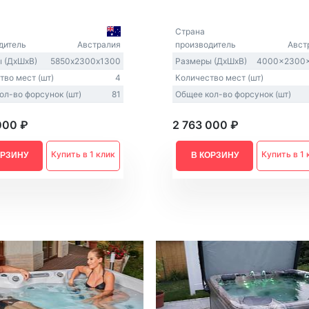
Из Европы
AquaVita
Endless Pool
Страна
Bigeer
дитель
Австралия
производитель
Авст
 (ДxШxВ)
5850х2300х1300
Размеры (ДxШxВ)
4000x2300
тво мест (шт)
4
Количество мест (шт)
ол-во форсунок (шт)
81
Общее кол-во форсунок (шт)
000 ₽
2 763 000 ₽
Купить в 1 клик
Купить в 1 
ОРЗИНУ
В КОРЗИНУ