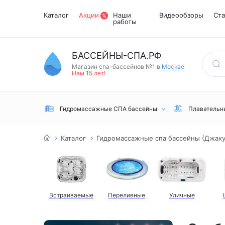
Каталог
Акции
Наши
Видеообзоры
Ста
работы
БАССЕЙНЫ-СПА.РФ
Магазин спа-бассейнов №1 в
Москве
Нам 15 лет!
Гидромассажные СПА бассейны
Плавательн
Каталог
Гидромассажные спа бассейны (Джаку
Встраиваемые
Переливные
Уличные
Встраиваемые
Инфракрасные
Турецкий хамам
Переливные
сауны