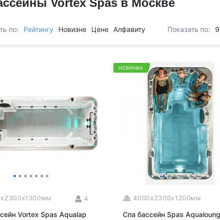
ассейны Vortex Spas в Москве
Для семьи
Arctic Spa
Для вечеринок
Sunrans
ть по:
Рейтингу
Новизне
Цене
Алфавиту
Показать по:
9
Профессиональные
Viking Spa
Спортивные
Allseas Spa
Бассейны для глэмпингов
Fiinn
НОВИНКА
Vita Spa
Страна производитель
American Whirlpool
Из Австралии
Treesse
Из Италии
Coast Spas
США
Bellagio
Из Германии
Villeroy & Boch
Из Китая
Wellis
Из Канады
Jazzi Pool
Из Венгрии
JNJ Spas
Из Чехии
Sundance Spas
0x2300x1300мм
4000x2300x1200мм
4
Из Испании
Yokozuna
сейн Vortex Spas Aqualap
Спа бассейн Spas Aqualoun