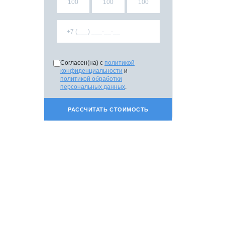
Согласен(на) с
политикой
конфиденциальности
и
политикой обработки
персональных данных
.
РАССЧИТАТЬ СТОИМОСТЬ
СПЕЦИАЛЬНОЕ
ПРЕДЛОЖЕНИЕ
Дизайнерам
Подрядчикам
Строителям