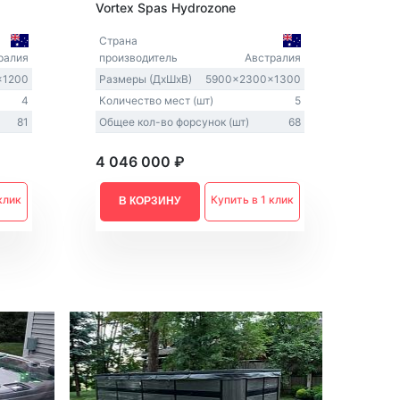
Vortex Spas Hydrozone
Страна
ралия
производитель
Австралия
x1200
Размеры (ДxШxВ)
5900x2300x1300
4
Количество мест (шт)
5
81
Общее кол-во форсунок (шт)
68
4 046 000 ₽
клик
Купить в 1 клик
В КОРЗИНУ